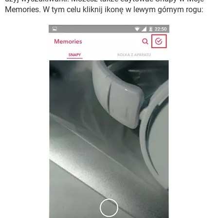
Memories. W tym celu kliknij ikonę w lewym górnym rogu: