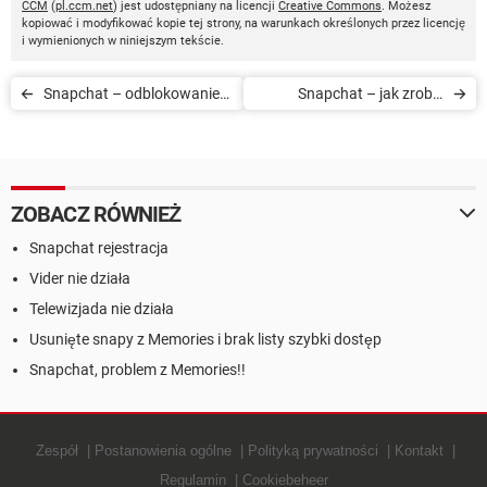
CCM
(
pl.ccm.net
) jest udostępniany na licencji
Creative Commons
. Możesz
kopiować i modyfikować kopie tej strony, na warunkach określonych przez licencję
i wymienionych w niniejszym tekście.
Snapchat – odblokowanie
Snapchat – jak zrobić
konta
własne geofiltry
ZOBACZ RÓWNIEŻ
Snapchat rejestracja
Vider nie działa
Telewizjada nie działa
Usunięte snapy z Memories i brak listy szybki dostęp
Snapchat, problem z Memories!!
Zespół
Postanowienia ogólne
Polityką prywatności
Kontakt
Regulamin
Cookiebeheer