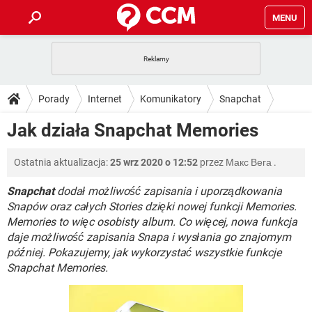
MENU
STRONA GŁÓWNA
YOUTUBE
TIKTOK
PORADY
Porady
Internet
Komunikatory
Snapchat
GRY
WHATSAPP
PlayStation
TIKTOK
DO POBRANIA
Jak działa Snapchat Memories
SPOTIFY
NETFLIX
GRY
WHATSAPP
INSTAGRAM
ANDROID
FACEBOOK
TIKTOK
FORUM
Ostatnia aktualizacja:
25 wrz 2020 o 12:52
przez
Макс Вега
.
SPOTIFY
NETFLIX
WINDOWS 10
GRY
WHATSAPP
INSTAGRAM
COVID-19
FACEBOOK
TIKTOK
Snapchat
dodał możliwość zapisania i uporządkowania
ARTYKUŁY
IOS
NETFLIX
Snapów oraz całych Stories dzięki nowej funkcji Memories.
WINDOWS 10
GRY
WHATSAPP
Memories to więc osobisty album. Co więcej, nowa funkcja
INSTAGRAM
COVID-19
FACEBOOK
TIKTOK
SPOTIFY
NETFLIX
daje możliwość zapisania Snapa i wysłania go znajomym
WINDOWS 10
GRY
WHATSAPP
później. Pokazujemy, jak wykorzystać wszystkie funkcje
INSTAGRAM
FACEBOOK
Snapchat Memories.
SPOTIFY
NETFLIX
WINDOWS 10
INSTAGRAM
FACEBOOK