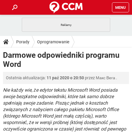
MENU
STRONA GŁÓWNA
YOUTUBE
TIKTOK
PORADY
Porady
Oprogramowanie
GRY
WHATSAPP
PlayStation
TIKTOK
DO POBRANIA
Darmowe odpowiedniki programu
Oprogramowanie biurowe
SPOTIFY
NETFLIX
GRY
WHATSAPP
Word
INSTAGRAM
ANDROID
FACEBOOK
TIKTOK
FORUM
SPOTIFY
NETFLIX
WINDOWS 10
GRY
WHATSAPP
Ostatnia aktualizacja:
11 paź 2020 o 20:50
przez
Макс Вега
.
INSTAGRAM
COVID-19
FACEBOOK
TIKTOK
ARTYKUŁY
IOS
NETFLIX
WINDOWS 10
GRY
WHATSAPP
Nie każdy wie, że edytor tekstu Microsoft Word posiada
INSTAGRAM
COVID-19
FACEBOOK
TIKTOK
swoje bezpłatne odpowiedniki, które tak samo dobrze
SPOTIFY
NETFLIX
spełniają swoje zadanie. Pisząc jednak o kosztach
WINDOWS 10
GRY
WHATSAPP
związanych z nabyciem całego pakietu Microsoft Office
INSTAGRAM
FACEBOOK
SPOTIFY
NETFLIX
(którego Microsoft Word jest małą częścią), warto
WINDOWS 10
wspomnieć, że w wersji próbnej (której dostępność jest
INSTAGRAM
FACEBOOK
oczywiście ograniczona w czasie) jest również od pewnego