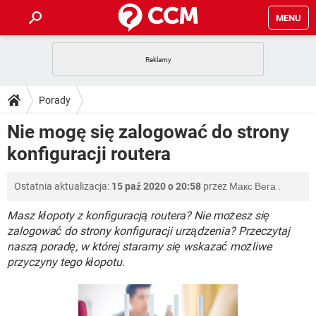
MENU
STRONA GŁÓWNA
YOUTUBE
TIKTOK
PORADY
Porady
GRY
WHATSAPP
PlayStation
TIKTOK
DO POBRANIA
Nie mogę się zalogować do strony
SPOTIFY
NETFLIX
GRY
WHATSAPP
konfiguracji routera
INSTAGRAM
ANDROID
FACEBOOK
TIKTOK
FORUM
SPOTIFY
NETFLIX
WINDOWS 10
GRY
WHATSAPP
Ostatnia aktualizacja:
15 paź 2020 o 20:58
przez
Макс Вега
.
INSTAGRAM
COVID-19
FACEBOOK
TIKTOK
ARTYKUŁY
IOS
NETFLIX
WINDOWS 10
GRY
WHATSAPP
Masz kłopoty z konfiguracją routera? Nie możesz się
INSTAGRAM
COVID-19
FACEBOOK
TIKTOK
zalogować do strony konfiguracji urządzenia? Przeczytaj
SPOTIFY
NETFLIX
naszą poradę, w której staramy się wskazać możliwe
WINDOWS 10
GRY
WHATSAPP
przyczyny tego kłopotu.
INSTAGRAM
FACEBOOK
SPOTIFY
NETFLIX
WINDOWS 10
INSTAGRAM
FACEBOOK