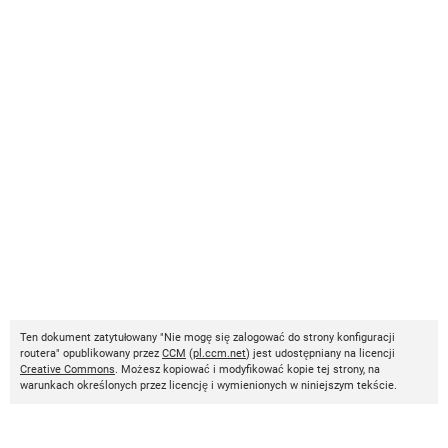
Ten dokument zatytułowany "Nie mogę się zalogować do strony konfiguracji
routera" opublikowany przez
CCM
(
pl.ccm.net
) jest udostępniany na licencji
Creative Commons
. Możesz kopiować i modyfikować kopie tej strony, na
warunkach określonych przez licencję i wymienionych w niniejszym tekście.