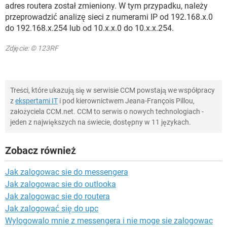
adres routera został zmieniony. W tym przypadku, należy
przeprowadzić analizę sieci z numerami IP od 192.168.x.0
do 192.168.x.254 lub od 10.x.x.0 do 10.x.x.254.
Zdjęcie: © 123RF
Treści, które ukazują się w serwisie CCM powstają we współpracy
z
ekspertami IT
i pod kierownictwem Jeana-François Pillou,
założyciela CCM.net. CCM to serwis o nowych technologiach -
jeden z największych na świecie, dostępny w 11 językach.
Zobacz również
Jak zalogowac sie do messengera
Jak zalogowac sie do outlooka
Jak zalogowac sie do routera
Jak zalogować się do upc
Wylogowalo mnie z messengera i nie moge sie zalogowac