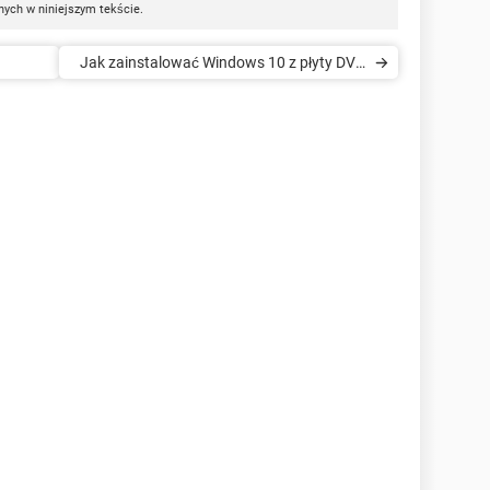
nych w niniejszym tekście.
Jak zainstalować Windows 10 z płyty DVD
s 10
lub napędu USB