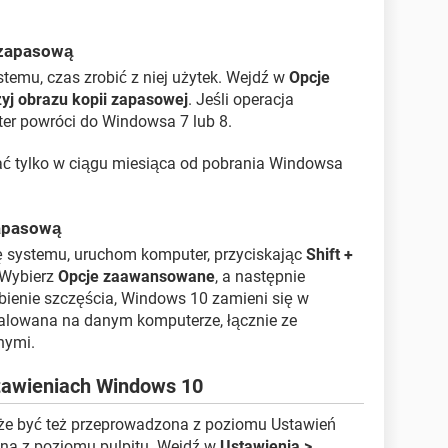
 zapasową
temu, czas zrobić z niej użytek. Wejdź w
Opcje
yj obrazu kopii zapasowej
. Jeśli operacja
er powróci do Windowsa 7 lub 8.
ć tylko w ciągu miesiąca od pobrania Windowsa
zapasową
ę systemu, uruchom komputer, przyciskając
Shift +
 Wybierz
Opcje zaawansowane
, a następnie
obienie szczęścia, Windows 10 zamieni się w
stalowana na danym komputerze, łącznie ze
nymi.
tawieniach Windows 10
że być też przeprowadzona z poziomu Ustawień
na z poziomu pulpitu. Wejdź w
Ustawienia >