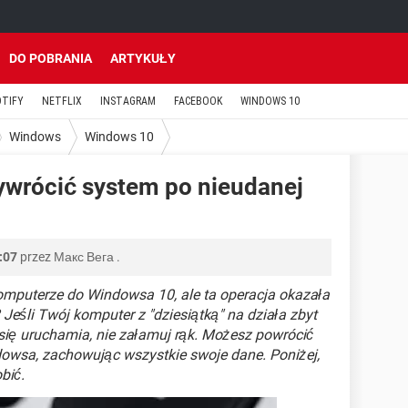
DO POBRANIA
ARTYKUŁY
OTIFY
NETFLIX
INSTAGRAM
FACEBOOK
WINDOWS 10
Windows
Windows 10
ywrócić system po nieudanej
:07
przez
Макс Вега
.
mputerze do Windowsa 10, ale ta operacja okazała
eśli Twój komputer z "dziesiątką" na działa zbyt
 się uruchamia, nie załamuj rąk. Możesz powrócić
owsa, zachowując wszystkie swoje dane. Poniżej,
bić.