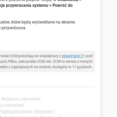
pcje przywracania systemu > Powróć do
tów, które będą wyświetlane na ekranie.
e przywrócona.
serwisie CCM powstają we współpracy z
ekspertami IT
i pod
ois Pillou, założyciela CCM.net. CCM to serwis o nowych
 jeden z największych na świecie, dostępny w 11 językach.
- Najlepszą odpowiedź
szą odpowiedź
Praktyczne porady -Windows 7