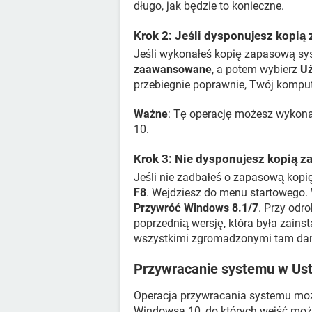
długo, jak będzie to konieczne.
Krok 2: Jeśli dysponujesz kopią
Jeśli wykonałeś kopię zapasową sys
zaawansowane
, a potem wybierz
Uż
przebiegnie poprawnie, Twój komput
Ważne
: Tę operację możesz wykona
10.
Krok 3: Nie dysponujesz kopią 
Jeśli nie zadbałeś o zapasową kopi
F8
. Wejdziesz do menu startowego.
Przywróć Windows 8.1/7
. Przy odr
poprzednią wersję, która była zain
wszystkimi zgromadzonymi tam da
Przywracanie systemu w Us
Operacja przywracania systemu mo
Windowsa 10, do których wejść moż