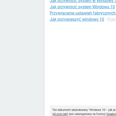
Jak przywrócić system w Windows 
Jak przywrócić system Windows 10
Przywracanie ustawień fabrycznyc
Jak przyspieszyć windows 10
-
Prak
Ten dokument zatytułowany "Windows 10 – jak prz
(
pl.ccm.net
) jest udostępniany na licencji
Creati