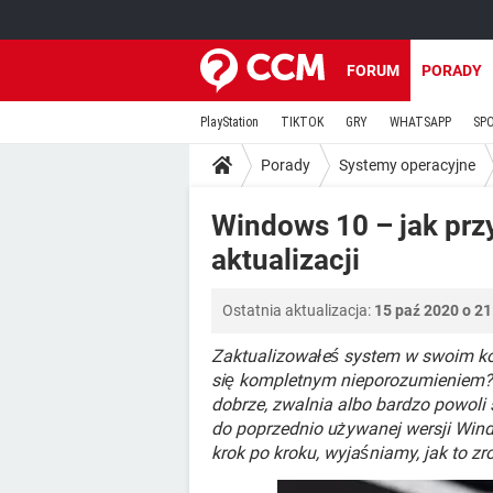
FORUM
PORADY
PlayStation
TIKTOK
GRY
WHATSAPP
SP
Porady
Systemy operacyjne
Windows 10 – jak prz
aktualizacji
Ostatnia aktualizacja:
15 paź 2020 o 21
Zaktualizowałeś system w swoim ko
się kompletnym nieporozumieniem? J
dobrze, zwalnia albo bardzo powoli
do poprzednio używanej wersji Wind
krok po kroku, wyjaśniamy, jak to zro