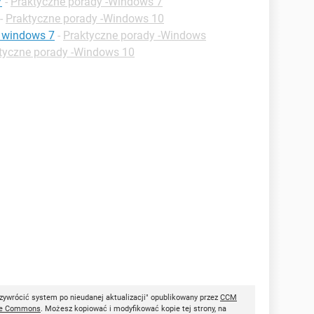
7
-
Praktyczne porady -Windows 7
-
Praktyczne porady -Windows 10
h windows 7
-
Praktyczne porady -Windows
tyczne porady -Windows 10
ywrócić system po nieudanej aktualizacji" opublikowany przez
CCM
ve Commons
. Możesz kopiować i modyfikować kopie tej strony, na