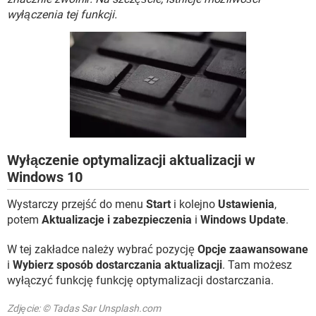
WINDOWS 10
wyłączenia tej funkcji.
Wyłączenie optymalizacji aktualizacji w
Windows 10
Wystarczy przejść do menu
Start
i kolejno
Ustawienia
,
potem
Aktualizacje i zabezpieczenia
i
Windows Update
.
W tej zakładce należy wybrać pozycję
Opcje zaawansowane
i
Wybierz sposób dostarczania aktualizacji
. Tam możesz
wyłączyć funkcję funkcję optymalizacji dostarczania.
Zdjęcie: © Tadas Sar Unsplash.com