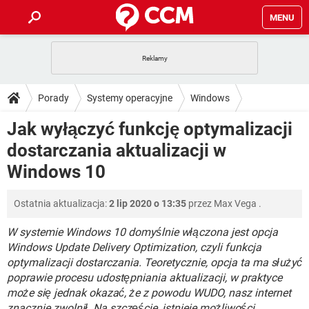
MENU
STRONA GŁÓWNA
YOUTUBE
TIKTOK
PORADY
Porady
Systemy operacyjne
Windows
GRY
WHATSAPP
PlayStation
TIKTOK
DO POBRANIA
Jak wyłączyć funkcję optymalizacji
Windows 10
SPOTIFY
NETFLIX
GRY
WHATSAPP
dostarczania aktualizacji w
INSTAGRAM
ANDROID
FACEBOOK
TIKTOK
FORUM
SPOTIFY
NETFLIX
Windows 10
WINDOWS 10
GRY
WHATSAPP
INSTAGRAM
COVID-19
FACEBOOK
TIKTOK
ARTYKUŁY
IOS
NETFLIX
Ostatnia aktualizacja:
2 lip 2020 o 13:35
przez
Max Vega
.
WINDOWS 10
GRY
WHATSAPP
INSTAGRAM
COVID-19
FACEBOOK
TIKTOK
W systemie Windows 10 domyślnie włączona jest opcja
SPOTIFY
NETFLIX
WINDOWS 10
GRY
WHATSAPP
Windows Update Delivery Optimization, czyli funkcja
INSTAGRAM
FACEBOOK
optymalizacji dostarczania. Teoretycznie, opcja ta ma służyć
SPOTIFY
NETFLIX
poprawie procesu udostępniania aktualizacji, w praktyce
WINDOWS 10
INSTAGRAM
FACEBOOK
może się jednak okazać, że z powodu WUDO, nasz internet
znacznie zwolnił. Na szczęście, istnieje możliwości