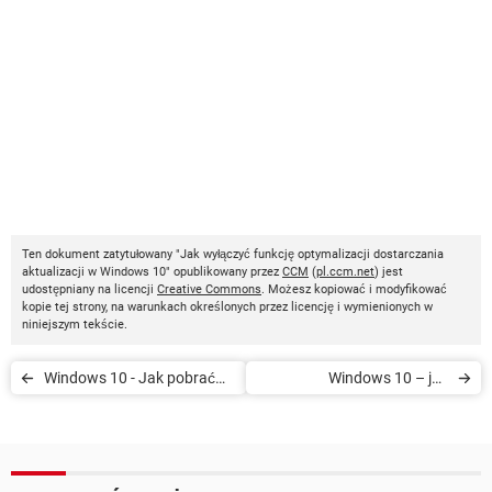
Ten dokument zatytułowany "Jak wyłączyć funkcję optymalizacji dostarczania
aktualizacji w Windows 10" opublikowany przez
CCM
(
pl.ccm.net
) jest
udostępniany na licencji
Creative Commons
. Możesz kopiować i modyfikować
kopie tej strony, na warunkach określonych przez licencję i wymienionych w
niniejszym tekście.
Windows 10 - Jak pobrać
Windows 10 – jak
plik ISO
przywrócić system po
nieudanej aktualizacji