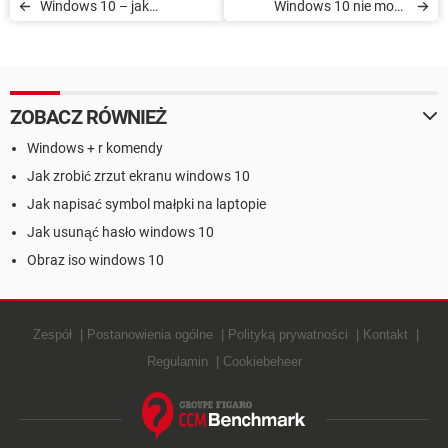
Windows 10 – jak
Windows 10 nie może
przywrócić system po
zostać zainstalowany –
nieudanej aktualizacji
błąd 8024402C
ZOBACZ RÓWNIEŻ
Windows + r komendy
Jak zrobić zrzut ekranu windows 10
Jak napisać symbol małpki na laptopie
Jak usunąć hasło windows 10
Obraz iso windows 10
Zespół
Postanowienia ogólne
Polityką prywatności
Kontakt
Regulamin
Cookiebeheer