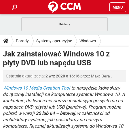
MENU
STRONA GŁÓWNA
YOUTUBE
TIKTOK
PORADY
Porady
Systemy operacyjne
Windows
GRY
WHATSAPP
PlayStation
TIKTOK
DO POBRANIA
Jak zainstalować Windows 10 z
Windows 10
SPOTIFY
NETFLIX
GRY
WHATSAPP
płyty DVD lub napędu USB
INSTAGRAM
ANDROID
FACEBOOK
TIKTOK
FORUM
SPOTIFY
NETFLIX
WINDOWS 10
GRY
WHATSAPP
Ostatnia aktualizacja:
2 wrz 2020 o 16:16
przez
Макс Вега
.
INSTAGRAM
COVID-19
FACEBOOK
TIKTOK
ARTYKUŁY
IOS
NETFLIX
WINDOWS 10
GRY
WHATSAPP
Windows 10 Media Creation Tool
to narzędzie, które służy
INSTAGRAM
COVID-19
FACEBOOK
TIKTOK
do ręcznej instalacji na komputerze systemu Windows 10. A
SPOTIFY
NETFLIX
konkretnie, do tworzenia obrazu instalacyjnego systemu na
WINDOWS 10
GRY
WHATSAPP
napędach DVD (płyta) lub USB (pendrive). Program można
INSTAGRAM
FACEBOOK
SPOTIFY
NETFLIX
pobrać w wersji
32 lub 64 – bitowej
, w zależności od
WINDOWS 10
architektury systemu, jaki posiadamy na naszym
INSTAGRAM
FACEBOOK
komputerze. Ręcznej aktualizacji systemu do Windowsa 10