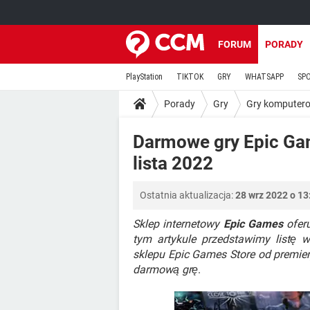
FORUM
PORADY
PlayStation
TIKTOK
GRY
WHATSAPP
SP
Porady
Gry
Gry komputer
Darmowe gry Epic Gam
lista 2022
Ostatnia aktualizacja:
28 wrz 2022 o 13
Sklep internetowy
Epic Games
oferu
tym artykule przedstawimy listę w
sklepu Epic Games Store od premie
darmową grę
.