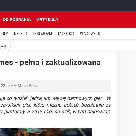
DO POBRANIA
ARTYKUŁY
OTIFY
NETFLIX
INSTAGRAM
FACEBOOK
WINDOWS 10
owe
es - pełna i zaktualizowana
:23
przez
Макс Вега
.
je co tydzień jedną lub więcej darmowych gier . W
szystkich gier, które można pobrać bezpłatnie ze
ry platformy w 2018 roku do dziś, w tym najnowszą