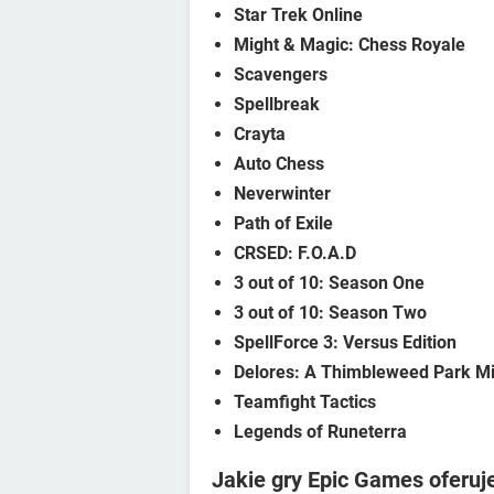
Star Trek Online
Might & Magic: Chess Royale
Scavengers
Spellbreak
Crayta
Auto Chess
Neverwinter
Path of Exile
CRSED: F.O.A.D
3 out of 10: Season One
3 out of 10: Season Two
SpellForce 3: Versus Edition
Delores: A Thimbleweed Park M
Teamfight Tactics
Legends of Runeterra
Jakie gry Epic Games oferuj