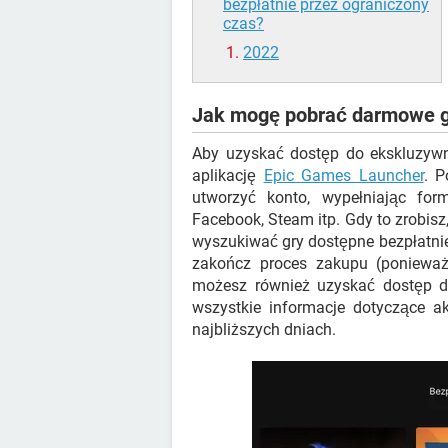
bezpłatnie przez ograniczony
czas?
2022
Jak mogę pobrać darmowe gr
Aby uzyskać dostęp do ekskluzyw
aplikację
Epic Games Launcher
. P
utworzyć konto, wypełniając for
Facebook, Steam itp. Gdy to zrobis
wyszukiwać gry dostępne bezpłatnie
zakończ proces zakupu (ponieważ 
możesz również uzyskać dostęp d
wszystkie informacje dotyczące a
najbliższych dniach.