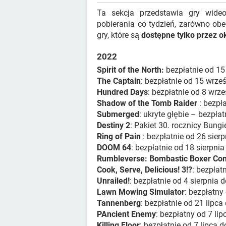
Ta sekcja przedstawia gry wide
pobierania co tydzień, zarówno obec
gry, które są
dostępne tylko przez o
2022
Spirit of the North:
bezpłatnie od 15
The Captain
: bezpłatnie od 15 wrze
Hundred Days
: bezpłatnie od 8 wrz
Shadow of the Tomb Raider
: bezpł
Submerged
: ukryte głębie – bezpła
Destiny 2
: Pakiet 30. rocznicy Bungi
Ring of Pain
: bezpłatnie od 26 sierp
DOOM 64
: bezpłatnie od 18 sierpnia
Rumbleverse: Bombastic Boxer Con
Cook, Serve, Delicious! 3!?
: bezpłat
Unrailed!
: bezpłatnie od 4 sierpnia d
Lawn Mowing Simulator
: bezpłatny 
Tannenberg
: bezpłatnie od 21 lipca 
PAncient Enemy
: bezpłatny od 7 lip
Killing Floor
: bezpłatnie od 7 lipca d