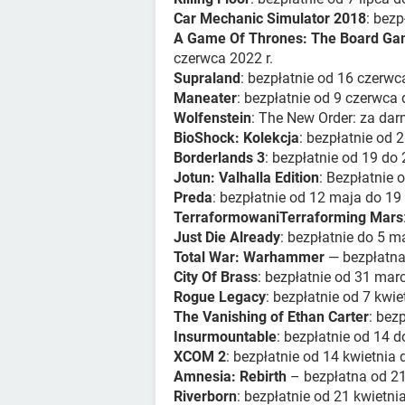
Car Mechanic Simulator 2018
: bez
A Game Of Thrones: The Board Game
czerwca 2022 r.
Supraland
: bezpłatnie od 16 czerwc
Maneater
: bezpłatnie od 9 czerwca 
Wolfenstein
: The New Order: za dar
BioShock: Kolekcja
: bezpłatnie od 
Borderlands 3
: bezpłatnie od 19 do
Jotun: Valhalla Edition
: Bezpłatnie 
Preda
: bezpłatnie od 12 maja do 19
TerraformowaniTerraforming Mars
Just Die Already
: bezpłatnie do 5 m
Total War: Warhammer
— bezpłatna 
City Of Brass
: bezpłatnie od 31 marc
Rogue Legacy
: bezpłatnie od 7 kwie
The Vanishing of Ethan Carter
: bez
Insurmountable
: bezpłatnie od 14 d
XCOM 2
: bezpłatnie od 14 kwietnia 
Amnesia: Rebirth
– bezpłatna od 21 
Riverborn
: bezpłatnie od 21 kwietni