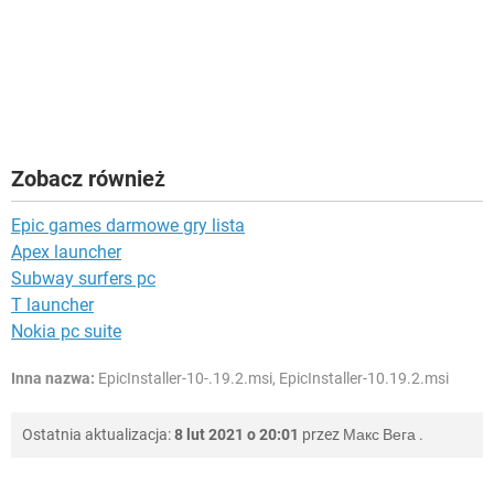
Zobacz również
Epic games darmowe gry lista
Apex launcher
Subway surfers pc
T launcher
Nokia pc suite
Inna nazwa:
EpicInstaller-10-.19.2.msi, EpicInstaller-10.19.2.msi
Ostatnia aktualizacja:
8 lut 2021 o 20:01
przez
Макс Вега
.