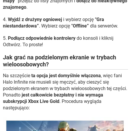
mapy”
przejdź do listy znajomych i
dołącz do nieaktywnego
znajomego
.
4.
Wyjdź z drużyny ogniowej
i wybierz opcję
"Gra
niestandardowa”
. Wybierz opcję
"Offline”
dla serwerów.
5.
Podłącz odpowiednie kontrolery
do konsoli i kliknij
Odtwórz. To proste!
Jak grać na podzielonym ekranie w trybach
wieloosobowych?
Na szczęście
ta opcja jest domyślnie włączona
, więc fani
Halo Infinite nie musieli się męczyć, aby cieszyć się
podzielonym ekranem w trybach wieloosobowych tej części.
Ponadto
jest całkowicie bezpłatny i nie wymaga
subskrypcji Xbox Live Gold
. Procedura wygląda
następująco: