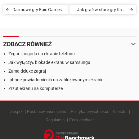
Darmowe gry Epic Games -
Jak grać w stare gry flash
pełna i zaktualizowana lista
na komputerze
2022
ZOBACZ RÓWNIEŻ
Zegar i pogoda na ekranie telefonu
Jak wyłączyć blokade ekranu w samsungu
Zuma deluxe zagraj
Iphone powiadomienia na zablokowanym ekranie
Zrzut ekranu na komputerze
Zespół
Postanowienia ogólne
Polityką prywatności
Kontakt
Regulamin
Cookiebeheer