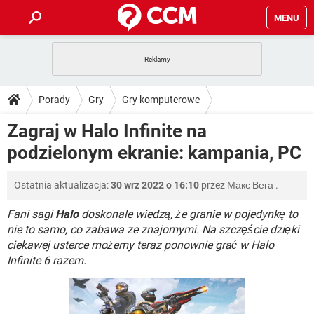
MENU
STRONA GŁÓWNA
YOUTUBE
TIKTOK
PORADY
Porady
Gry
Gry komputerowe
GRY
WHATSAPP
PlayStation
TIKTOK
DO POBRANIA
Zagraj w Halo Infinite na
SPOTIFY
NETFLIX
GRY
WHATSAPP
podzielonym ekranie: kampania, PC
INSTAGRAM
ANDROID
FACEBOOK
TIKTOK
FORUM
SPOTIFY
NETFLIX
WINDOWS 10
GRY
WHATSAPP
Ostatnia aktualizacja:
30 wrz 2022 o 16:10
przez
Макс Вега
.
INSTAGRAM
COVID-19
FACEBOOK
TIKTOK
ARTYKUŁY
IOS
NETFLIX
WINDOWS 10
GRY
WHATSAPP
Fani sagi
Halo
doskonale wiedzą, że granie w pojedynkę to
INSTAGRAM
COVID-19
FACEBOOK
TIKTOK
nie to samo, co zabawa ze znajomymi. Na szczęście dzięki
SPOTIFY
NETFLIX
ciekawej usterce możemy teraz ponownie grać w Halo
WINDOWS 10
GRY
WHATSAPP
Infinite 6 razem.
INSTAGRAM
FACEBOOK
SPOTIFY
NETFLIX
WINDOWS 10
INSTAGRAM
FACEBOOK