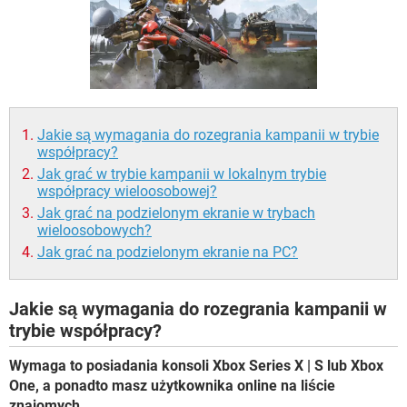
WINDOWS 10
Jakie są wymagania do rozegrania kampanii w trybie
współpracy?
Jak grać w trybie kampanii w lokalnym trybie
współpracy wieloosobowej?
Jak grać na podzielonym ekranie w trybach
wieloosobowych?
Jak grać na podzielonym ekranie na PC?
Jakie są wymagania do rozegrania kampanii w
trybie współpracy?
Wymaga to posiadania konsoli Xbox Series X | S lub Xbox
One, a ponadto masz użytkownika online na liście
znajomych
.