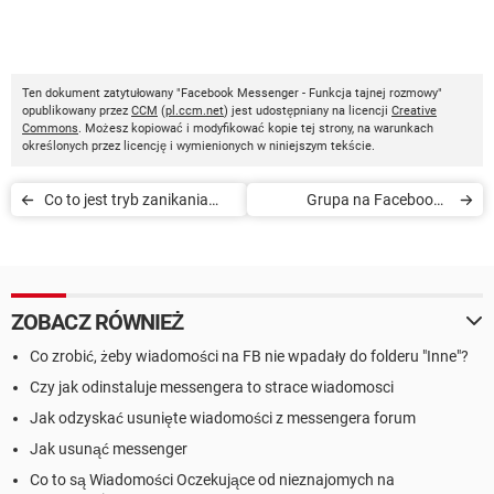
Ten dokument zatytułowany "Facebook Messenger - Funkcja tajnej rozmowy"
opublikowany przez
CCM
(
pl.ccm.net
) jest udostępniany na licencji
Creative
Commons
. Możesz kopiować i modyfikować kopie tej strony, na warunkach
określonych przez licencję i wymienionych w niniejszym tekście.
Co to jest tryb zanikania
Grupa na Facebooku
Facebook Messenger
wyłączona - Jak to
naprawić?
ZOBACZ RÓWNIEŻ
Co zrobić, żeby wiadomości na FB nie wpadały do folderu "Inne"?
Czy jak odinstaluje messengera to strace wiadomosci
Jak odzyskać usunięte wiadomości z messengera forum
Jak usunąć messenger
Co to są Wiadomości Oczekujące od nieznajomych na