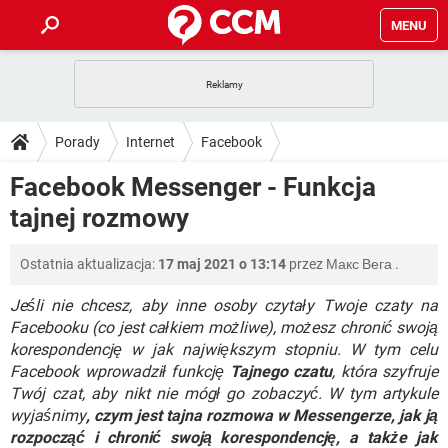
MENU
STRONA GŁÓWNA
YOUTUBE
TIKTOK
PORADY
Porady
Internet
Facebook
GRY
WHATSAPP
PlayStation
TIKTOK
DO POBRANIA
Facebook Messenger - Funkcja
SPOTIFY
NETFLIX
GRY
WHATSAPP
tajnej rozmowy
INSTAGRAM
ANDROID
FACEBOOK
TIKTOK
FORUM
SPOTIFY
NETFLIX
WINDOWS 10
GRY
WHATSAPP
Ostatnia aktualizacja:
17 maj 2021 o 13:14
przez
Макс Вега
.
INSTAGRAM
COVID-19
FACEBOOK
TIKTOK
ARTYKUŁY
IOS
NETFLIX
WINDOWS 10
GRY
WHATSAPP
Jeśli nie chcesz, aby inne osoby czytały Twoje czaty na
INSTAGRAM
COVID-19
FACEBOOK
TIKTOK
Facebooku (co jest całkiem możliwe), możesz chronić swoją
SPOTIFY
NETFLIX
korespondencję w jak największym stopniu. W tym celu
WINDOWS 10
GRY
WHATSAPP
Facebook wprowadził funkcję
INSTAGRAM
Tajnego czatu
FACEBOOK
, która szyfruje
SPOTIFY
NETFLIX
Twój czat, aby nikt nie mógł go zobaczyć. W tym artykule
WINDOWS 10
wyjaśnimy
, czym jest tajna rozmowa w Messengerze, jak ją
INSTAGRAM
FACEBOOK
rozpocząć i chronić swoją korespondencję, a także jak