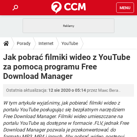
MENU
STRONA GŁÓWNA
YOUTUBE
TIKTOK
PORADY
Porady
Internet
YouTube
GRY
WHATSAPP
PlayStation
TIKTOK
DO POBRANIA
Jak pobrać filmiki wideo z YouTube
SPOTIFY
NETFLIX
GRY
WHATSAPP
za pomocą programu Free
INSTAGRAM
ANDROID
FACEBOOK
TIKTOK
FORUM
SPOTIFY
NETFLIX
Download Manager
WINDOWS 10
GRY
WHATSAPP
INSTAGRAM
COVID-19
FACEBOOK
TIKTOK
ARTYKUŁY
IOS
NETFLIX
Ostatnia aktualizacja:
12 sie 2020 o 05:14
przez
Макс Вега
.
WINDOWS 10
GRY
WHATSAPP
INSTAGRAM
COVID-19
FACEBOOK
TIKTOK
W tym artykule wyjaśnimy, jak pobierać filmiki wideo z
SPOTIFY
NETFLIX
WINDOWS 10
GRY
WHATSAPP
portalu YouTube posługując się bezpłatnym narzędziem
INSTAGRAM
FACEBOOK
Free Download Manager. Filmiki wideo umieszczane na
SPOTIFY
NETFLIX
portalu YouTube są dostępne w formacie .FLV, jednak Free
WINDOWS 10
INSTAGRAM
FACEBOOK
Download Manager pozwala je przekonwertować do
formatu MP3, MP4 i innych. Aby pobrać wideo, postępuj