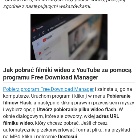
WINDOWS 10
zgodnie z następującymi wskazówkami.
Jak pobrać filmiki wideo z YouTube za pomocą
programu Free Download Manager
Pobierz program Free Download Manager
i zainstaluj go na
komputerze. Uruchom program i kliknij w menu
Pobieranie
filmów Flash
, a następnie kliknij prawym przyciskiem myszy
i wybierz opcję
Utwórz pobieranie pliku wideo flash
. W
oknie dialogowym, które się otworzy, wklej
adres URL
filmiku wideo
, który chcesz pobrać. Jeśli chcesz
automatycznie przekonwertować format pliku, na przykład
na MP4, kliknij polecenie
Dostosuj
.