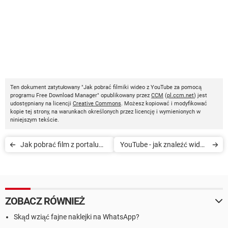
Ten dokument zatytułowany "Jak pobrać filmiki wideo z YouTube za pomocą
programu Free Download Manager" opublikowany przez
CCM
(
pl.ccm.net
) jest
udostępniany na licencji
Creative Commons
. Możesz kopiować i modyfikować
kopie tej strony, na warunkach określonych przez licencję i wymienionych w
niniejszym tekście.
Jak pobrać film z portalu
YouTube - jak znaleźć wideo
YouTube za pomocą
na konkretnym kanale
programu aTube Catcher
ZOBACZ RÓWNIEŻ
Skąd wziąć fajne naklejki na WhatsApp?