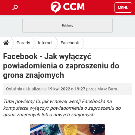
MENU
STRONA GŁÓWNA
YOUTUBE
TIKTOK
PORADY
Porady
Internet
Facebook
GRY
WHATSAPP
PlayStation
TIKTOK
DO POBRANIA
Facebook - Jak wyłączyć
SPOTIFY
NETFLIX
GRY
WHATSAPP
powiadomienia o zaproszeniu do
INSTAGRAM
ANDROID
FACEBOOK
TIKTOK
FORUM
SPOTIFY
NETFLIX
grona znajomych
WINDOWS 10
GRY
WHATSAPP
INSTAGRAM
COVID-19
FACEBOOK
TIKTOK
ARTYKUŁY
IOS
NETFLIX
Ostatnia aktualizacja:
19 kwi 2022 o 19:27
przez
Макс Вега
.
WINDOWS 10
GRY
WHATSAPP
INSTAGRAM
COVID-19
FACEBOOK
TIKTOK
Tutaj powiemy Ci, jak w nowej wersji Facebooka na
SPOTIFY
NETFLIX
WINDOWS 10
GRY
WHATSAPP
komputerze wyłączyć powiadomienia o zaproszeniu do
INSTAGRAM
FACEBOOK
grona znajomych lub o nowych znajomych.
SPOTIFY
NETFLIX
WINDOWS 10
INSTAGRAM
FACEBOOK