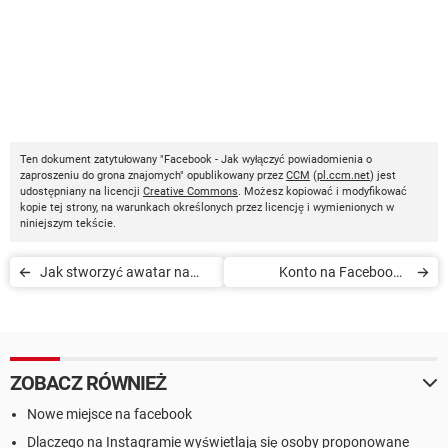
Ten dokument zatytułowany "Facebook - Jak wyłączyć powiadomienia o
zaproszeniu do grona znajomych" opublikowany przez
CCM
(
pl.ccm.net
) jest
udostępniany na licencji
Creative Commons
. Możesz kopiować i modyfikować
kopie tej strony, na warunkach określonych przez licencję i wymienionych w
niniejszym tekście.
Jak stworzyć awatar na
Konto na Facebooku
Facebooku
zablokowane z powodu
nieprawidłowego wieku
ZOBACZ RÓWNIEŻ
Nowe miejsce na facebook
Dlaczego na Instagramie wyświetlają się osoby proponowane