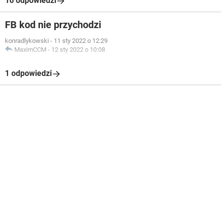
16 odpowiedzi
FB kod nie przychodzi
konradlykowski
-
11 sty 2022 o 12:29
MaximCCM
-
12 sty 2022 o 10:08
1 odpowiedzi