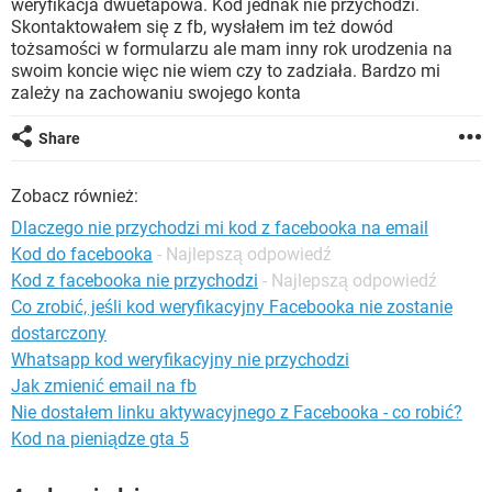
weryfikacja dwuetapowa. Kod jednak nie przychodzi.
WINDOWS 10
Skontaktowałem się z fb, wysłałem im też dowód
tożsamości w formularzu ale mam inny rok urodzenia na
swoim koncie więc nie wiem czy to zadziała. Bardzo mi
zależy na zachowaniu swojego konta
Share
Zobacz również:
Dlaczego nie przychodzi mi kod z facebooka na email
Kod do facebooka
- Najlepszą odpowiedź
Kod z facebooka nie przychodzi
- Najlepszą odpowiedź
Co zrobić, jeśli kod weryfikacyjny Facebooka nie zostanie
dostarczony
Whatsapp kod weryfikacyjny nie przychodzi
Jak zmienić email na fb
Nie dostałem linku aktywacyjnego z Facebooka - co robić?
Kod na pieniądze gta 5