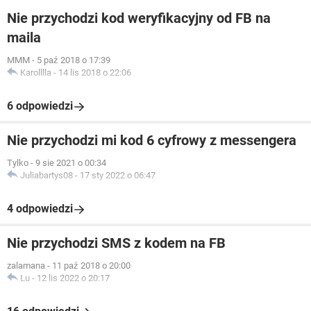
Nie przychodzi kod weryfikacyjny od FB na
maila
MMM
-
5 paź 2018 o 17:39
Karolllla
-
14 lis 2018 o 22:06
6 odpowiedzi
Nie przychodzi mi kod 6 cyfrowy z messengera
Tylko
-
9 sie 2021 o 00:34
Juliabartys08
-
17 sty 2022 o 06:47
4 odpowiedzi
Nie przychodzi SMS z kodem na FB
zalamana
-
11 paź 2018 o 20:00
Lu
-
12 lis 2022 o 20:17