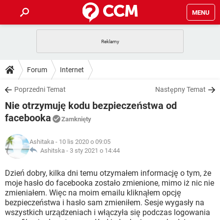
MENU
STRONA GŁÓWNA
YOUTUBE
TIKTOK
PORADY
Forum
Internet
GRY
WHATSAPP
PlayStation
TIKTOK
DO POBRANIA
Poprzedni Temat
Następny Temat
SPOTIFY
NETFLIX
GRY
WHATSAPP
Nie otrzymuję kodu bezpieczeństwa od
INSTAGRAM
ANDROID
FACEBOOK
TIKTOK
FORUM
SPOTIFY
NETFLIX
facebooka
Zamknięty
WINDOWS 10
GRY
WHATSAPP
INSTAGRAM
COVID-19
FACEBOOK
TIKTOK
ARTYKUŁY
IOS
NETFLIX
Ashitaka
- 10 lis 2020 o 09:05
WINDOWS 10
GRY
WHATSAPP
Ashitska -
3 sty 2021 o 14:44
INSTAGRAM
COVID-19
FACEBOOK
TIKTOK
SPOTIFY
NETFLIX
Dzień dobry, kilka dni temu otzymałem informację o tym, że
WINDOWS 10
GRY
WHATSAPP
INSTAGRAM
FACEBOOK
moje hasło do facebooka zostało zmienione, mimo iż nic nie
SPOTIFY
NETFLIX
zmieniałem. Więc na moim emailu kliknąłem opcję
WINDOWS 10
bezpieczeństwa i hasło sam zmieniłem. Sesje wygasły na
INSTAGRAM
FACEBOOK
wszystkich urządzeniach i włączyła się podczas logowania