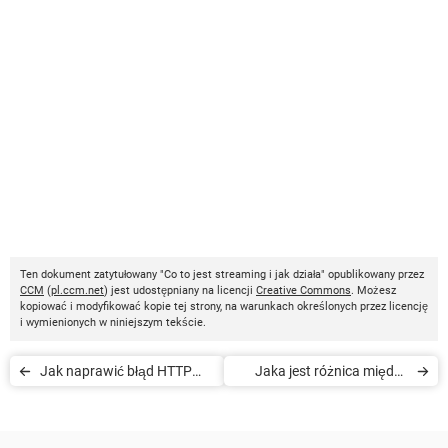
Ten dokument zatytułowany "Co to jest streaming i jak działa" opublikowany przez
CCM
(
pl.ccm.net
) jest udostępniany na licencji
Creative Commons
. Możesz
kopiować i modyfikować kopie tej strony, na warunkach określonych przez licencję
i wymienionych w niniejszym tekście.
Jak naprawić błąd HTTP
Jaka jest różnica między
500
protokołami UDP a TCP