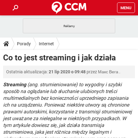
MENU
STRONA GŁÓWNA
YOUTUBE
TIKTOK
PORADY
Porady
Internet
GRY
WHATSAPP
PlayStation
TIKTOK
DO POBRANIA
Co to jest streaming i jak działa
SPOTIFY
NETFLIX
GRY
WHATSAPP
INSTAGRAM
ANDROID
FACEBOOK
TIKTOK
FORUM
Ostatnia aktualizacja:
21 lip 2020 o 09:48
przez
Макс Вега
.
SPOTIFY
NETFLIX
WINDOWS 10
GRY
WHATSAPP
INSTAGRAM
COVID-19
FACEBOOK
TIKTOK
Streaming
(ang. strumieniowanie) to wygodny i szybki
ARTYKUŁY
IOS
NETFLIX
sposób na oglądanie lub słuchanie ulubionych treści
WINDOWS 10
GRY
WHATSAPP
multimedialnych bez konieczności uprzedniego zapisania
INSTAGRAM
COVID-19
FACEBOOK
TIKTOK
SPOTIFY
NETFLIX
ich na urządzeniu. Ponieważ niektóre utwory są chronione
WINDOWS 10
GRY
WHATSAPP
prawami autorskimi, korzystanie z transmisji strumieniowej
INSTAGRAM
FACEBOOK
jest uważane za nielegalne w niektórych przypadkach. W
SPOTIFY
NETFLIX
WINDOWS 10
tym artykule dowiesz się, jak działa transmisja
INSTAGRAM
FACEBOOK
strumieniowa, jaka jest różnica między legalnym i