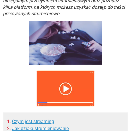
nielegalnym przesyłaniem strumieniowym oraz poznasz
WINDOWS 10
kilka platform, na których możesz uzyskać dostęp do treści
przesyłanych strumieniowo.
Czym jest streaming
Jak działa strumieniowanie