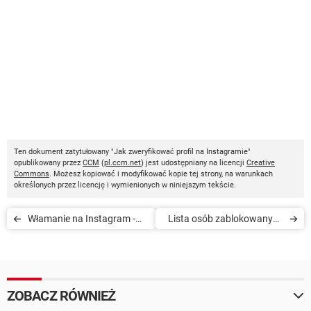
Ten dokument zatytułowany "Jak zweryfikować profil na Instagramie"
opublikowany przez
CCM
(
pl.ccm.net
) jest udostępniany na licencji
Creative
Commons
. Możesz kopiować i modyfikować kopie tej strony, na warunkach
określonych przez licencję i wymienionych w niniejszym tekście.
Włamanie na Instagram -
Lista osób zablokowanych
konto zostało przejęte
na Instagramie
ZOBACZ RÓWNIEŻ