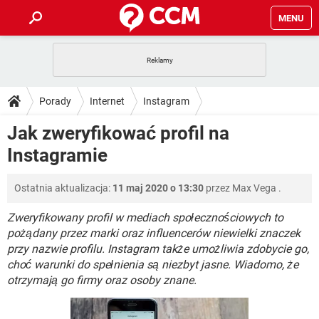
MENU
STRONA GŁÓWNA
YOUTUBE
TIKTOK
PORADY
Porady
Internet
Instagram
GRY
WHATSAPP
PlayStation
TIKTOK
DO POBRANIA
Jak zweryfikować profil na
SPOTIFY
NETFLIX
GRY
WHATSAPP
Instagramie
INSTAGRAM
ANDROID
FACEBOOK
TIKTOK
FORUM
SPOTIFY
NETFLIX
WINDOWS 10
GRY
WHATSAPP
Ostatnia aktualizacja:
11 maj 2020 o 13:30
przez
Max Vega
.
INSTAGRAM
COVID-19
FACEBOOK
TIKTOK
ARTYKUŁY
IOS
NETFLIX
WINDOWS 10
GRY
WHATSAPP
Zweryfikowany profil w mediach społecznościowych to
INSTAGRAM
COVID-19
FACEBOOK
TIKTOK
pożądany przez marki oraz influencerów niewielki znaczek
SPOTIFY
NETFLIX
przy nazwie profilu. Instagram także umożliwia zdobycie go,
WINDOWS 10
GRY
WHATSAPP
choć warunki do spełnienia są niezbyt jasne. Wiadomo, że
INSTAGRAM
FACEBOOK
SPOTIFY
NETFLIX
otrzymają go firmy oraz osoby znane.
WINDOWS 10
INSTAGRAM
FACEBOOK