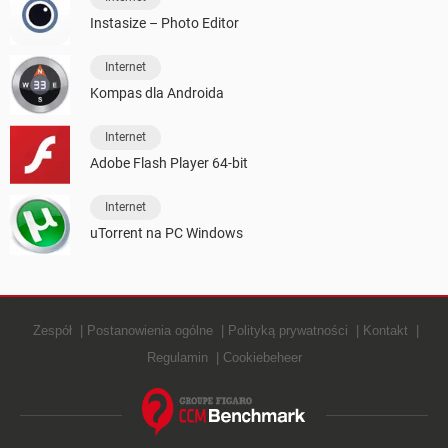
Instasize – Photo Editor
Internet
Kompas dla Androida
Internet
Adobe Flash Player 64-bit
Internet
uTorrent na PC Windows
Zespół
Postanowienia ogólne
Polityką prywatności
Kontakt
Regulamin
Cookiebeheer