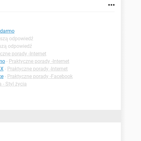
a darmo
pszą odpowiedź
pszą odpowiedź
czne porady -Internet
rmo
-
Praktyczne porady -Internet
LX
-
Praktyczne porady -Internet
ce
-
Praktyczne porady -Facebook
 - Styl życia