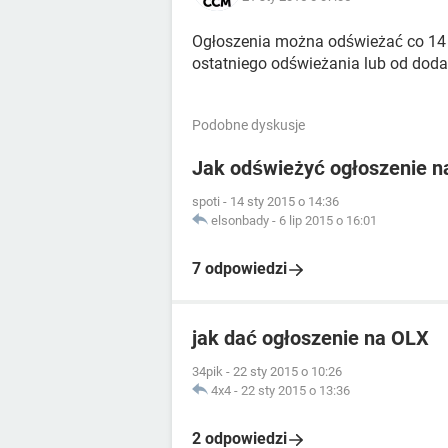
Ogłoszenia można odświeżać co 14 dni
ostatniego odświeżania lub od dodan
Podobne dyskusje
Jak odświeżyć ogłoszenie n
spoti
-
14 sty 2015 o 14:36
elsonbady
-
6 lip 2015 o 16:01
7 odpowiedzi
jak dać ogłoszenie na OLX
34pik
-
22 sty 2015 o 10:26
4x4
-
22 sty 2015 o 13:36
2 odpowiedzi