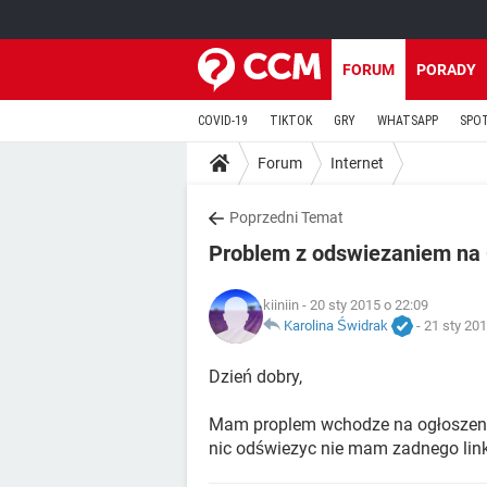
FORUM
PORADY
COVID-19
TIKTOK
GRY
WHATSAPP
SPO
Forum
Internet
Poprzedni Temat
Problem z odswiezaniem na
kiiniin
- 20 sty 2015 o 22:09
Karolina Świdrak
-
21 sty 201
Dzień dobry,
Mam proplem wchodze na ogłoszeni
nic odświezyc nie mam zadnego linku