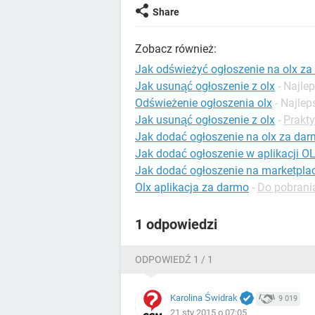
Share
Zobacz również:
Jak odświeżyć ogłoszenie na olx z
Jak usunąć ogłoszenie z olx
- Najle
Odświeżenie ogłoszenia olx
- Najle
Jak usunąć ogłoszenie z olx
-
Prakty
Jak dodać ogłoszenie na olx za da
Jak dodać ogłoszenie w aplikacji O
Jak dodać ogłoszenie na marketpla
Olx aplikacja za darmo
-
Do pobrania
1 odpowiedzi
ODPOWIEDŹ 1 / 1
Karolina Świdrak
9 019
21 sty 2015 o 07:05