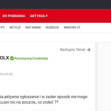
DO POBRANIA
ARTYKUŁY
TIFY
NETFLIX
INSTAGRAM
FACEBOOK
WINDOWS 10
Następny Temat
 OLX
Rozwiązany
/Zamknięty
5 o 07:05
a-aktywne ogłoszenie i w zaden sposób nie moge
,ani nic na poczcie,, co zrobić ??