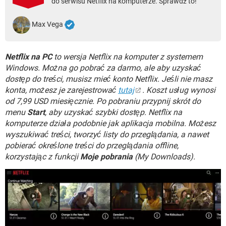
do serwisu Netflix na komputerze. Sprawdź to!
WINDOWS 10
Max Vega
Netflix na PC
to wersja Netflix na komputer z systemem
Windows. Można go pobrać za darmo, ale aby uzyskać
dostęp do treści, musisz mieć konto Netflix. Jeśli nie masz
konta, możesz je zarejestrować
tutaj
. Koszt usług wynosi
od 7,99 USD miesięcznie. Po pobraniu przypnij skrót do
menu
Start
, aby uzyskać szybki dostęp. Netflix na
komputerze działa podobnie jak aplikacja mobilna. Możesz
wyszukiwać treści, tworzyć listy do przeglądania, a nawet
pobierać określone treści do przeglądania offline,
korzystając z funkcji
Moje pobrania
(My Downloads).