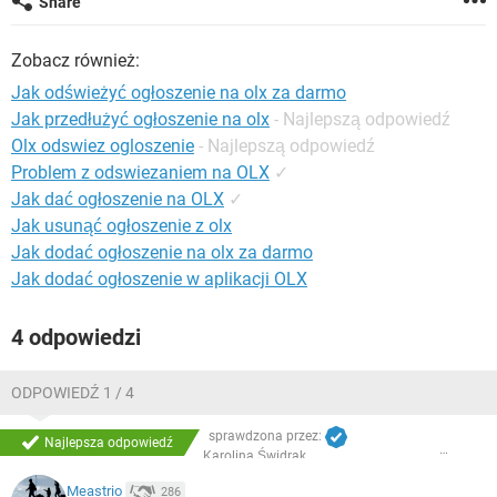
Share
WINDOWS 10
Zobacz również:
Jak odświeżyć ogłoszenie na olx za darmo
Jak przedłużyć ogłoszenie na olx
- Najlepszą odpowiedź
Olx odswiez ogloszenie
- Najlepszą odpowiedź
Problem z odswiezaniem na OLX
✓
Jak dać ogłoszenie na OLX
✓
Jak usunąć ogłoszenie z olx
Jak dodać ogłoszenie na olx za darmo
Jak dodać ogłoszenie w aplikacji OLX
4 odpowiedzi
ODPOWIEDŹ 1 / 4
sprawdzona przez:
Najlepsza odpowiedź
Karolina Świdrak
Meastrio
286