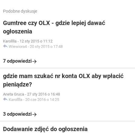
Podobne dyskusje
Gumtree czy OLX - gdzie lepiej dawać
ogłoszenia
Karolllla
-
12 sty 2015 o 11:12
Wiewiora4
-
20 sty 2015 o 17:48
7 odpowiedzi
gdzie mam szukać nr konta OLX aby wpłacić
pieniądze?
Aneta Gruca
-
27 sty 2016 o 16:48
Karolllla
-
20 cze 2016 o 14:25
3 odpowiedzi
Dodawanie zdjęć do ogłoszenia