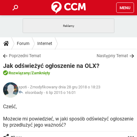
MENU
STRONA GŁÓWNA
YOUTUBE
TIKTOK
PORADY
Forum
Internet
GRY
WHATSAPP
PlayStation
TIKTOK
DO POBRANIA
Poprzedni Temat
Następny Temat
SPOTIFY
NETFLIX
GRY
WHATSAPP
Jak odświeżyć ogłoszenie na OLX?
INSTAGRAM
ANDROID
FACEBOOK
TIKTOK
FORUM
SPOTIFY
NETFLIX
Rozwiązany
/Zamknięty
WINDOWS 10
GRY
WHATSAPP
INSTAGRAM
COVID-19
FACEBOOK
TIKTOK
ARTYKUŁY
IOS
spoti
- Zmodyfikowany dnia 28 gru 2018 o 18:23
NETFLIX
WINDOWS 10
GRY
WHATSAPP
elsonbady -
6 lip 2015 o 16:01
INSTAGRAM
COVID-19
FACEBOOK
TIKTOK
SPOTIFY
NETFLIX
Cześć,
WINDOWS 10
GRY
WHATSAPP
INSTAGRAM
FACEBOOK
Możecie mi powiedzieć, w jaki sposób odświeżyć ogłoszenie
SPOTIFY
NETFLIX
WINDOWS 10
by przedłużyć jego ważność?
INSTAGRAM
FACEBOOK