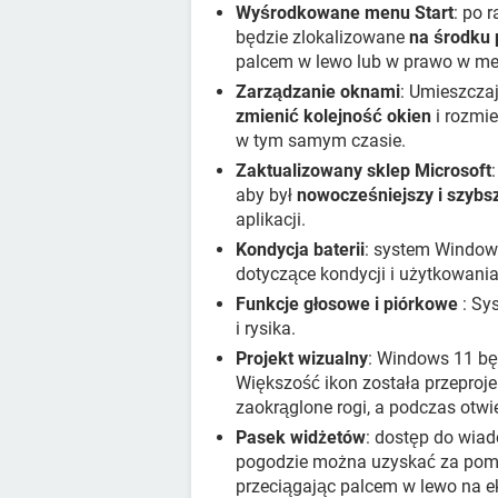
Wyśrodkowane menu Start
: po 
będzie zlokalizowane
na środku
palcem w lewo lub w prawo w me
Zarządzanie oknami
: Umieszcza
zmienić kolejność okien
i rozmie
w tym samym czasie.
Zaktualizowany sklep Microsoft
aby był
nowocześniejszy i szybs
aplikacji.
Kondycja baterii
: system Window
dotyczące kondycji i użytkowania
Funkcje głosowe i piórkowe
: Sy
i rysika.
Projekt wizualny
: Windows 11 bę
Większość ikon została przeproje
zaokrąglone rogi, a podczas otwi
Pasek widżetów
: dostęp do wia
pogodzie można uzyskać za pomoc
przeciągając palcem w lewo na ek