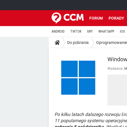
FORUM
PORADY
ANDROID
TIKTOK
GRY
WHATSAPP
IOS
Do pobrania
Oprogramowanie
Window
Wydawca:
M
Po kilku latach dalszego rozwoju ś
11 popularnego systemu operacyjn
pobrania 5 października
. Wygląd i 