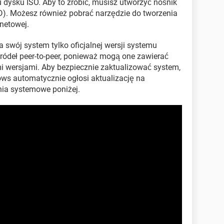
u dysku ISO. Aby to zrobić, musisz utworzyć nośnik
VD). Możesz również pobrać narzędzie do tworzenia
rnetowej.
swój system tylko oficjalnej wersji systemu
źródeł peer-to-peer, ponieważ mogą one zawierać
 wersjami. Aby bezpiecznie zaktualizować system,
ows automatycznie ogłosi aktualizację na
ia systemowe poniżej.
er; autoplay; encrypted-media; gyroscope; picture-