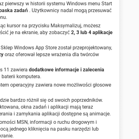
raz pierwszy w historii systemu Windows menu Start
 paska zadań
. Użytkownicy nadal mogą przesuwać
nu.
jąc kursor na przycisku Maksymalizuj, możesz
ścić je na ekranie, aby zobaczyć
2, 3 lub 4 aplikacje
: Sklep Windows App Store został przeprojektowany,
zy
oraz oferował lepsze wrażenia dla twórców
s 11 zawiera
dodatkowe informacje i zalecenia
 baterii komputera.
stem operacyjny zawiera nowe możliwości głosowe
dzie bardzo różnił się od swoich poprzedników.
ktowana, okna zadań i aplikacji mają teraz
erania i zamykania aplikacji dostępne są animacje.
domości MSN, informacji o ruchu drogowym i
ą jednego kliknięcia na pasku narzędzi lub
ranie.