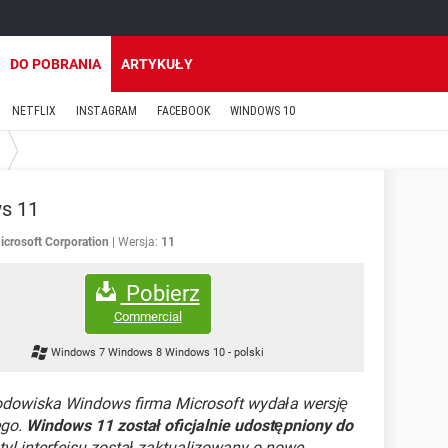
DO POBRANIA
ARTYKUŁY
NETFLIX
INSTAGRAM
FACEBOOK
WINDOWS 10
s 11
icrosoft Corporation
Wersja:
11
Pobierz
Commercial
Windows 7 Windows 8 Windows 10
-
polski
rodowiska Windows firma Microsoft wydała wersję
ego.
Windows 11 został oficjalnie udostępniony do
styl interfejsu został zaktualizowany o nowe