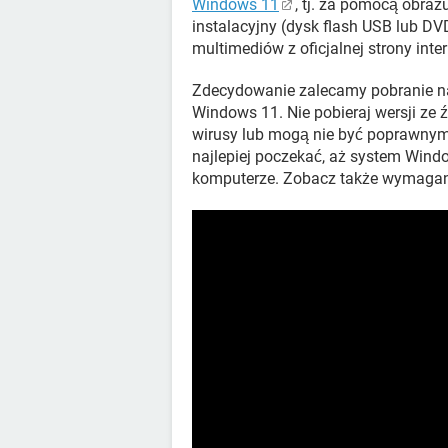
Windows 11
, tj. za pomocą obraz
instalacyjny (dysk flash USB lub D
multimediów z oficjalnej strony inte
Zdecydowanie zalecamy pobranie na 
Windows 11. Nie pobieraj wersji ze 
wirusy lub mogą nie być poprawnymi
najlepiej poczekać, aż system Wind
komputerze. Zobacz także wymagan
" frameborder="0" allow="acceleromet
in-picture" allowfullscreen>