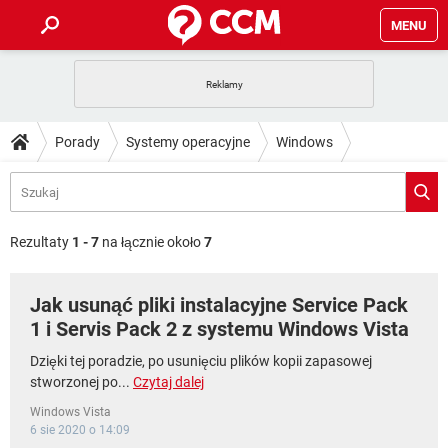
MENU
STRONA GŁÓWNA
YOUTUBE
TIKTOK
PORADY
Porady
Systemy operacyjne
Windows
GRY
WHATSAPP
PlayStation
TIKTOK
DO POBRANIA
Windows Vista
SPOTIFY
NETFLIX
GRY
WHATSAPP
INSTAGRAM
ANDROID
FACEBOOK
TIKTOK
FORUM
SPOTIFY
NETFLIX
Rezultaty
1 - 7
na łącznie około
7
WINDOWS 10
GRY
WHATSAPP
INSTAGRAM
COVID-19
FACEBOOK
TIKTOK
ARTYKUŁY
IOS
NETFLIX
Jak usunąć pliki instalacyjne Service Pack
WINDOWS 10
GRY
WHATSAPP
INSTAGRAM
COVID-19
FACEBOOK
TIKTOK
1 i Servis Pack 2 z systemu Windows Vista
SPOTIFY
NETFLIX
WINDOWS 10
GRY
WHATSAPP
Dzięki tej poradzie, po usunięciu plików kopii zapasowej
INSTAGRAM
FACEBOOK
stworzonej po...
Czytaj dalej
SPOTIFY
NETFLIX
WINDOWS 10
Windows Vista
INSTAGRAM
FACEBOOK
6 sie 2020 o 14:09