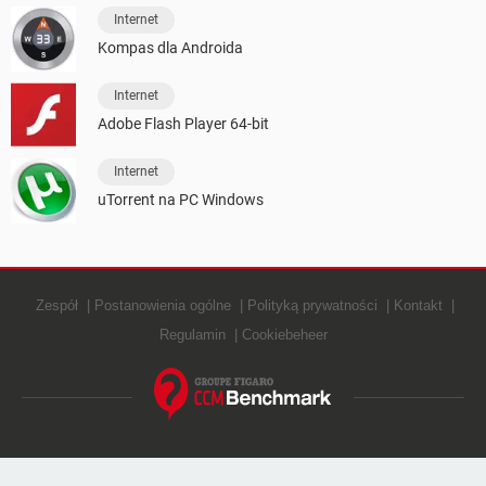
Internet
Kompas dla Androida
Internet
Adobe Flash Player 64-bit
Internet
uTorrent na PC Windows
Zespół
Postanowienia ogólne
Polityką prywatności
Kontakt
Regulamin
Cookiebeheer