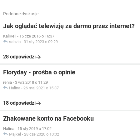
Podobne dyskusje
Jak oglądać telewizję za darmo przez internet?
KaliKeli
-
15 cze 2016 o 16:37
sabzio
-
31 sty 2023 o 09:29
28 odpowiedzi
Floryday - prośba o opinie
renia
-
3 wrz 2018 o 11:29
Halina
-
26 maj 2021 o 15:37
18 odpowiedzi
Zhakowane konto na Facebooku
Halina
-
15 sty 2019 o 17:02
Majkel
-
28 cze 2020 o 10:02