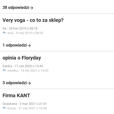
38 odpowiedzi
Very voga - co to za sklep?
Ka
-
29 kwi 2019 o 08:18
asia
-
8 maj 2019 o 08:34
1 odpowiedzi
opinia o Floryday
Danka
-
17 cze 2020 o 13:45
monika
-
14 sty 2021 o 14:43
3 odpowiedzi
Firma KANT
Oszukana
-
3 mar 2021 o 21:41
Gosia
-
21 cze 2021 o 16:50