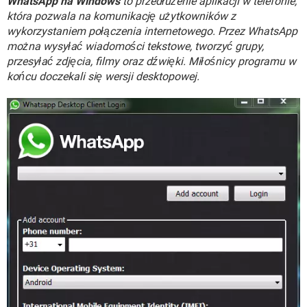
WhatsApp na Windows
to przedłużenie aplikacji w telefonie,
WINDOWS 10
która pozwala na komunikację użytkowników z
wykorzystaniem połączenia internetowego. Przez WhatsApp
można wysyłać wiadomości tekstowe, tworzyć grupy,
przesyłać zdjęcia, filmy oraz dźwięki. Miłośnicy programu w
końcu doczekali się wersji desktopowej.