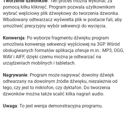
Tworzenie dzwonków
: Ten proces można wykonać za
pomocą kilku kliknięć. Program pozwala użytkownikom
wybrać wejściowy plik dźwiękowy do tworzenia dzwonka.
Wbudowany odtwarzacz wyświetla plik w postacie fali, aby
umożliwić precyzyjny wybór sekwencji do wycięcia.
Konwersja
: Po wyborze fragmentu dźwięku program
umożliwia konwersję sekwencji wyjściowej na 3GP. Wśród
obsługiwanych formatów aplikacja oferuje m.in.: MP3, OGG,
WAV i AIFF, dzięki czemu można je odtwarzać na
urządzeniach mobilnych i tabletach.
Nagrywanie
: Program może nagrywać dowolny dźwięk
odtwarzany na dowolnym źródle dźwięku, niezależnie od
tego, czy jest to mikrofon, czy dyktafon. Do tworzenia
dzwonków można także scalić kilka nagrań audio.
Uwaga
: To jest wersja demonstracyjna programu.