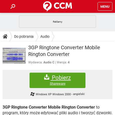
MENU
STRONA GŁÓWNA
YOUTUBE
TIKTOK
PORADY
Do pobrania
Audio
GRY
WHATSAPP
PlayStation
TIKTOK
DO POBRANIA
3GP Ringtone Converter Mobile
SPOTIFY
NETFLIX
GRY
WHATSAPP
Rington Converter
INSTAGRAM
ANDROID
FACEBOOK
TIKTOK
FORUM
SPOTIFY
NETFLIX
Wydawca:
Audio C
Wersja:
4
WINDOWS 10
GRY
WHATSAPP
INSTAGRAM
COVID-19
FACEBOOK
TIKTOK
ARTYKUŁY
IOS
NETFLIX
Pobierz
WINDOWS 10
GRY
WHATSAPP
INSTAGRAM
COVID-19
FACEBOOK
TIKTOK
Shareware
SPOTIFY
NETFLIX
WINDOWS 10
GRY
WHATSAPP
Windows XP Windows 2000
-
angielski
INSTAGRAM
FACEBOOK
SPOTIFY
NETFLIX
WINDOWS 10
3GP Ringtone Converter Mobile Rington Converter
to
INSTAGRAM
FACEBOOK
program, który może edytować pliki audio i tworzyć dzwonki.