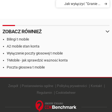
Jak wyłączyć “Granie na
czekanie” w T-Mobile
ZOBACZ RÓWNIEŻ
Bilingi t mobile
A2 mobile stan konta
Wyłączenie poczty głosowej t mobile
T-Mobile - jak sprawdzić ważność konta
Poczta głosowa t mobile
Zespół
Postanowienia ogólne
Polityką prywatności
Kontakt
Regulamin
Cookiebeheer