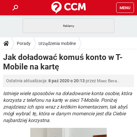
MENU
STRONA GŁÓWNA
YOUTUBE
TIKTOK
PORADY
Porady
Urządzenia mobilne
GRY
WHATSAPP
PlayStation
TIKTOK
DO POBRANIA
Jak doładować komuś konto w T-
Operatorzy telefonii komórkowej
T-Mobile
SPOTIFY
NETFLIX
GRY
WHATSAPP
Mobile na kartę
INSTAGRAM
ANDROID
FACEBOOK
TIKTOK
FORUM
SPOTIFY
NETFLIX
WINDOWS 10
GRY
WHATSAPP
Ostatnia aktualizacja:
8 paź 2020 o 20:13
przez
Макс Вега
.
INSTAGRAM
COVID-19
FACEBOOK
TIKTOK
ARTYKUŁY
IOS
NETFLIX
WINDOWS 10
GRY
WHATSAPP
Istnieje wiele sposobów na doładowanie konta osobie, która
INSTAGRAM
COVID-19
FACEBOOK
TIKTOK
korzysta z telefonu na kartę w sieci T-Mobile. Poniżej
SPOTIFY
NETFLIX
znajdziesz ich spis wraz z krótkim komentarzem, tak abyś
WINDOWS 10
GRY
WHATSAPP
mógł wybrać tę, która w danym momencie jest dla Ciebie
INSTAGRAM
FACEBOOK
SPOTIFY
NETFLIX
najbardziej korzystna.
WINDOWS 10
INSTAGRAM
FACEBOOK