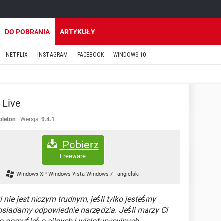
DO POBRANIA
ARTYKUŁY
NETFLIX
INSTAGRAM
FACEBOOK
WINDOWS 10
 Live
bleton
Wersja:
9.4.1
Pobierz
Freeware
Windows XP Windows Vista Windows 7
-
angielski
ie jest niczym trudnym, jeśli tylko jesteśmy
osiadamy odpowiednie narzędzia. Jeśli marzy Ci
o pomyśleć o silnych i wielofunkcyjnych