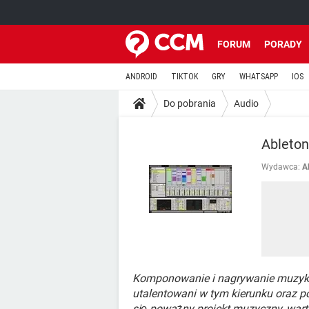
FORUM
PORADY
ANDROID
TIKTOK
GRY
WHATSAPP
IOS
Do pobrania
Audio
Ableton
Wydawca:
A
Komponowanie i nagrywanie muzyki n
utalentowani w tym kierunku oraz p
się poważny projekt muzyczny, wart