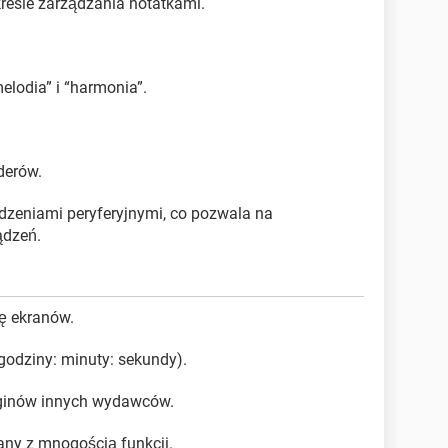
kresie zarządzania notatkami.
elodia” i “harmonia”.
derów.
dzeniami peryferyjnymi, co pozwala na
ądzeń.
ę ekranów.
godziny: minuty: sekundy).
luginów innych wydawców.
ny z mnogością funkcji.