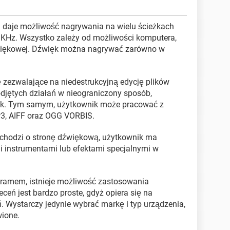
 daje możliwość nagrywania na wielu ścieżkach
 KHz. Wszystko zależy od możliwości komputera,
źwiękowej. Dźwięk można nagrywać zarówno w
ę zezwalające na niedestrukcyjną edycję plików
djętych działań w nieograniczony sposób,
plik. Tym samym, użytkownik może pracować z
3, AIFF oraz OGG VORBIS.
i chodzi o stronę dźwiękową, użytkownik ma
i instrumentami lub efektami specjalnymi w
ogramem, istnieje możliwość zastosowania
ceń jest bardzo proste, gdyż opiera się na
ń. Wystarczy jedynie wybrać markę i typ urządzenia,
wione.