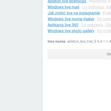
Ableton live download
- Najlepszą 
Windows live mail
-
Do pobrania - In
Jak zrobić live na instagramie
-
Prak
Windows live movie maker
-
Do pobr
Aplikacja live 360
-
Do pobrania - Sty
Windows live photo gallery
-
Do pobr
Inna nazwa:
ableton_live_trial_9-9.4.1.1.4
Os