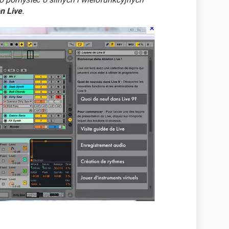
n Live
.