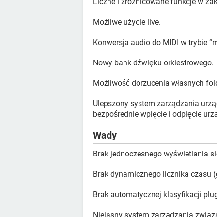
Liczne i zróżnicowane funkcje w za
Możliwe użycie live.
Konwersja audio do MIDI w trybie “m
Nowy bank dźwięku orkiestrowego.
Możliwość dorzucenia własnych fol
Ulepszony system zarządzania urzą
bezpośrednie wpięcie i odpięcie urz
Wady
Brak jednoczesnego wyświetlania si
Brak dynamicznego licznika czasu (
Brak automatycznej klasyfikacji p
Niejasny system zarządzania związa