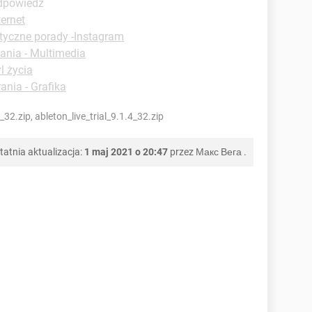
odpowiedź
ternet
tyczne porady -Instagram
ania - Multimedia
l życia
ania - Grafika
_32.zip, ableton_live_trial_9.1.4_32.zip
tatnia aktualizacja:
1 maj 2021 o 20:47
przez
Макс Вега
.