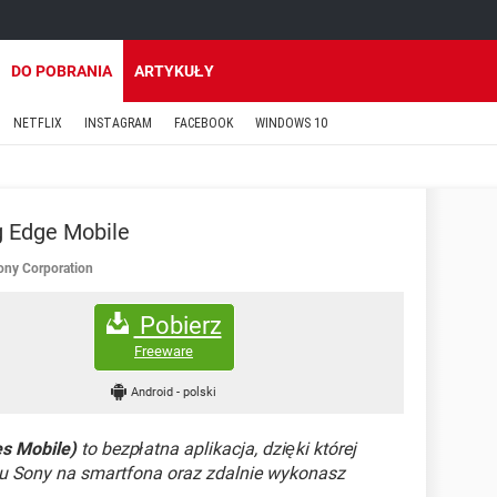
DO POBRANIA
ARTYKUŁY
NETFLIX
INSTAGRAM
FACEBOOK
WINDOWS 10
 Edge Mobile
ony Corporation
Pobierz
Freeware
Android
-
polski
s Mobile)
to bezpłatna aplikacja, dzięki której
tu Sony na smartfona oraz zdalnie wykonasz