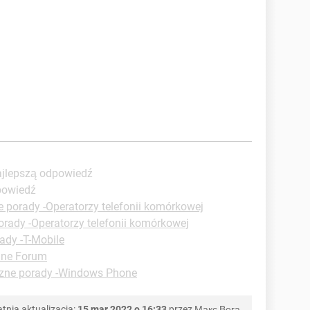
ajlepszą odpowiedź
powiedź
e porady -Operatorzy telefonii komórkowej
orady -Operatorzy telefonii komórkowej
ady -T-Mobile
lne Forum
czne porady -Windows Phone
tnia aktualizacja:
15 mar 2022 o 16:33
przez
Макс Вега
.