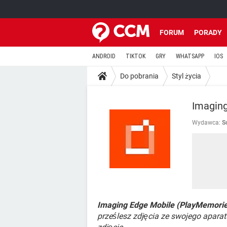
FORUM
PORADY
ANDROID
TIKTOK
GRY
WHATSAPP
IOS
Do pobrania
Styl życia
Imaging
Wydawca:
S
Imaging Edge Mobile (PlayMemorie
prześlesz zdjęcia ze swojego apara