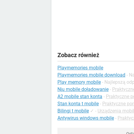
Zobacz również
Playmemories mobile
Playmemories mobile download
- N
Play memory mobile
- Najlepszą od
Nju mobile doładowanie
-
Praktyczn
A2 mobile stan konta
-
Praktyczne p
Stan konta t mobile
-
Praktyczne por
Bilingi t mobile
✓
-
Urządzenia mobi
Antywirus windows mobile
-
Prakty
Osta