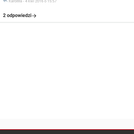
Karolllla
-
4 kwi 2016 o 15:57
2 odpowiedzi