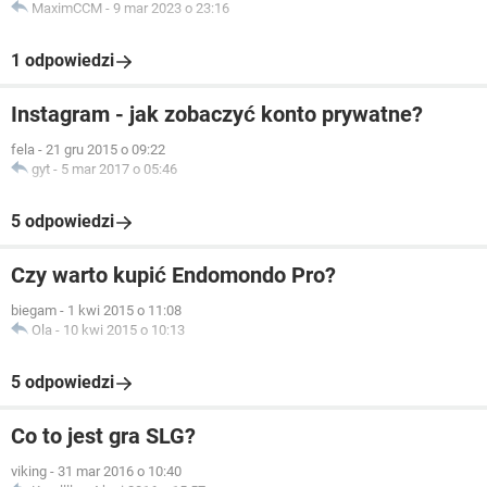
MaximCCM
-
9 mar 2023 o 23:16
1 odpowiedzi
Instagram - jak zobaczyć konto prywatne?
fela
-
21 gru 2015 o 09:22
gyt
-
5 mar 2017 o 05:46
5 odpowiedzi
Czy warto kupić Endomondo Pro?
biegam
-
1 kwi 2015 o 11:08
Ola
-
10 kwi 2015 o 10:13
5 odpowiedzi
Co to jest gra SLG?
viking
-
31 mar 2016 o 10:40