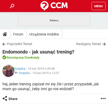
MENU
STRONA GŁÓWNA
YOUTUBE
TIKTOK
PORADY
Forum
Urządzenia mobilne
GRY
WHATSAPP
PlayStation
TIKTOK
DO POBRANIA
Poprzedni Temat
Następny Temat
SPOTIFY
NETFLIX
GRY
WHATSAPP
Endomondo - jak usunąć trening?
INSTAGRAM
ANDROID
FACEBOOK
TIKTOK
FORUM
SPOTIFY
NETFLIX
Rozwiązany
/Zamknięty
WINDOWS 10
GRY
WHATSAPP
INSTAGRAM
COVID-19
FACEBOOK
TIKTOK
ARTYKUŁY
IOS
Krzyska
- 14 kwi 2015 o 09:48
NETFLIX
WINDOWS 10
GRY
WHATSAPP
Krzyska
-
15 kwi 2015 o 13:37
INSTAGRAM
COVID-19
FACEBOOK
TIKTOK
SPOTIFY
NETFLIX
hej, jeden trening zapisał mi się źle i przez przypadek, jak
WINDOWS 10
GRY
WHATSAPP
mam go usunąć, żeby inni go nie widzieli?
INSTAGRAM
FACEBOOK
SPOTIFY
NETFLIX
WINDOWS 10
Share
INSTAGRAM
FACEBOOK