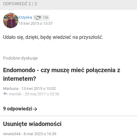
ODPOWIEDŹ 2 / 2
Krzyska
106
15 kwi 2015 o 13:37
Udało się, dzięki, będę wiedzieć na przyszłość.
Podobne dyskusje
Endomondo - czy muszę mieć połączenia z
internetem?
Martusia
-
13 kwi 2015 o 10:02
man!ak
-
25 maj 2017 o 22:56
9 odpowiedzi
Usunięte wiadomości
renata344
-
8 mar 2023 o 16:39