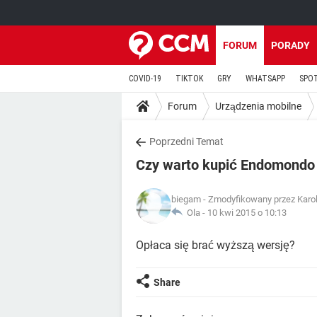
FORUM
PORADY
COVID-19
TIKTOK
GRY
WHATSAPP
SPO
Forum
Urządzenia mobilne
Poprzedni Temat
Czy warto kupić Endomondo
biegam
- Zmodyfikowany przez Karoll
Ola -
10 kwi 2015 o 10:13
Opłaca się brać wyższą wersję?
Share