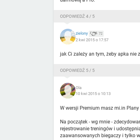
ODPOWIEDŹ 4 / 5
zielony
72
2 kwi 2015 o 17:57
jak Ci zależy an tym, żeby apka nie z
ODPOWIEDŹ 5 / 5
Ola
10 kwi 2015 o 10:13
W wersji Premium masz mi.in Plany 
Na początek - wg mnie - zdecydowan
rejestrowanie treningów i udostępn
zaawansowanych biegaczy i tylko w