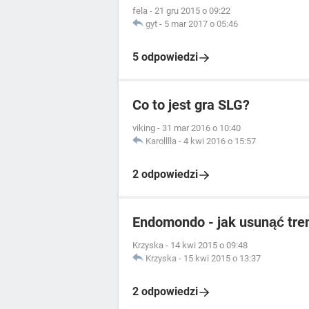
fela
-
21 gru 2015 o 09:22
gyt
-
5 mar 2017 o 05:46
5 odpowiedzi
Co to jest gra SLG?
viking
-
31 mar 2016 o 10:40
Karolllla
-
4 kwi 2016 o 15:57
2 odpowiedzi
Endomondo - jak usunąć tre
Krzyska
-
14 kwi 2015 o 09:48
Krzyska
-
15 kwi 2015 o 13:37
2 odpowiedzi