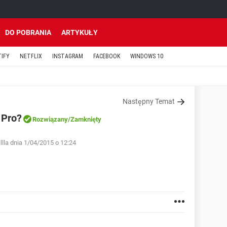
DO POBRANIA
ARTYKUŁY
TIFY
NETFLIX
INSTAGRAM
FACEBOOK
WINDOWS 10
Następny Temat
 Pro?
Rozwiązany
/Zamknięty
lla dnia 1/04/2015 o 12:24