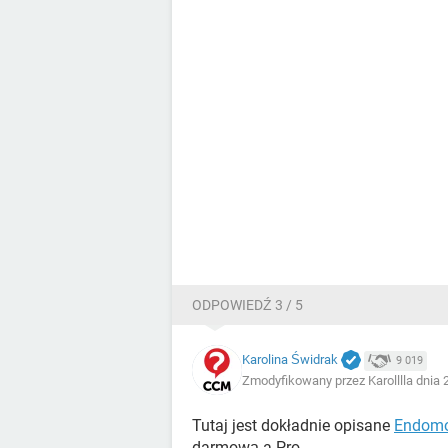
ODPOWIEDŹ 3 / 5
Karolina Świdrak
9 019
Zmodyfikowany przez Karolllla dnia 
Tutaj jest dokładnie opisane
Endom
darmową a Pro.