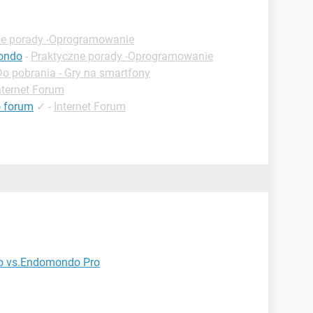
ne porady -Oprogramowanie
mondo
-
Praktyczne porady -Oprogramowanie
Do pobrania - Gry na smartfony
nternet Forum
o forum
✓
-
Internet Forum
 vs.Endomondo Pro