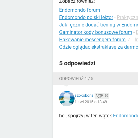
Zobacz również:
Endomondo forum
Endomondo polski lektor
-
Praktycz
Jak ręcznie dodać trening w Endo
Gaminator kody bonusowe forum
-
Hakowanie messengera forum
✓
-
I
Gdzie oglądać ekstraklasę za darm
5 odpowiedzi
ODPOWIEDŹ 1 / 5
szokobons
80
1 kwi 2015 o 13:48
hej, spojrzyj w ten wątek
Endomondo