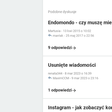
Podobne dyskusje
Endomondo - czy muszę mieć
Martusia
-
13 kwi 2015 o 10:02
man!ak
-
25 maj 2017 o 22:56
9 odpowiedzi
Usunięte wiadomości
renata344
-
8 mar 2023 o 16:39
MaximCCM
-
9 mar 2023 o 23:16
1 odpowiedzi
Instagram - jak zobaczyć ko