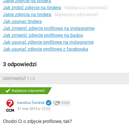
Jakie zdjęcie na tindera
WINDOWS 10
Jak zrobić zdjęcie na tindera
- Najlepszą odpowiedź
Jakie zdjęcia na tindera
- Najlepszą odpowiedź
Jak usunac tindera
Jak zmienić zdjęcie profilowe na instagramie
Jak zmienić zdjęcie profilowe na badoo
Jak usunąć zdjęcie profilowe na instagramie
Jak usunąć zdjęcie profilowe z facebooka
3 odpowiedzi
ODPOWIEDŹ 1 / 3
Najlepsza odpowiedź
Karolina Świdrak
9 019
31 mar 2015 o 12:23
Chodzi Ci o zdjęcie profilowe, tak?