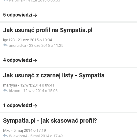
Karolllla
-
14 cze 2018 o 06:55
5 odpowiedzi
Jak usunąć profil na Sympatia.pl
iga123
-
21 cze 2015 o 19:04
andruidka
-
23 cze 2015 o 11:25
4 odpowiedzi
Jak usunąć z czarnej listy - Sympatia
martyna
-
12 wrz 2014 o 09:41
bizoon
-
12 wrz 2014 o 15:06
1 odpowiedzi
Sympatia.pl - jak skasować profil?
Mxc
-
5 maj 2014 o 17:19
Wiewiora4
-
5 maj 2014 o 17:49