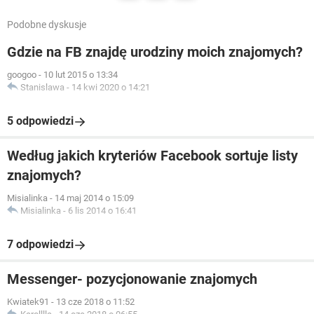
Podobne dyskusje
Gdzie na FB znajdę urodziny moich znajomych?
googoo
-
10 lut 2015 o 13:34
Stanislawa
-
14 kwi 2020 o 14:21
5 odpowiedzi
Według jakich kryteriów Facebook sortuje listy
znajomych?
Misialinka
-
14 maj 2014 o 15:09
Misialinka
-
6 lis 2014 o 16:41
7 odpowiedzi
Messenger- pozycjonowanie znajomych
Kwiatek91
-
13 cze 2018 o 11:52