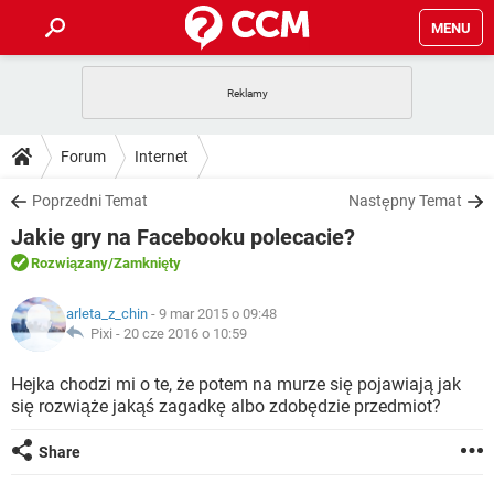
MENU
STRONA GŁÓWNA
YOUTUBE
TIKTOK
PORADY
Forum
Internet
GRY
WHATSAPP
PlayStation
TIKTOK
DO POBRANIA
Poprzedni Temat
Następny Temat
SPOTIFY
NETFLIX
GRY
WHATSAPP
Jakie gry na Facebooku polecacie?
INSTAGRAM
ANDROID
FACEBOOK
TIKTOK
FORUM
SPOTIFY
NETFLIX
Rozwiązany
/Zamknięty
WINDOWS 10
GRY
WHATSAPP
INSTAGRAM
COVID-19
FACEBOOK
TIKTOK
ARTYKUŁY
IOS
arleta_z_chin
- 9 mar 2015 o 09:48
NETFLIX
WINDOWS 10
GRY
WHATSAPP
Pixi -
20 cze 2016 o 10:59
INSTAGRAM
COVID-19
FACEBOOK
TIKTOK
SPOTIFY
NETFLIX
Hejka chodzi mi o te, że potem na murze się pojawiają jak
WINDOWS 10
GRY
WHATSAPP
się rozwiąże jakąś zagadkę albo zdobędzie przedmiot?
INSTAGRAM
FACEBOOK
SPOTIFY
NETFLIX
WINDOWS 10
Share
INSTAGRAM
FACEBOOK