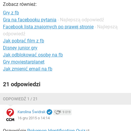
WINDOWS 10
Zobacz również:
Gry z fb
Gra na facebooku pytania
- Najlepszą odpowiedź
Facebook lista znajomych po prawej stronie
- Najlepszą
odpowiedź
Jak pobrać film z fb
Disney junior gry
Jak odblokować osobę na fb
Gry moviestarplanet
Jak zmienić email na fb
21 odpowiedzi
ODPOWIEDŹ 1 / 21
Karolina Świdrak
9 019
16 gru 2015 o 14:14
Oczywiście
Pokemon Identification Quiz