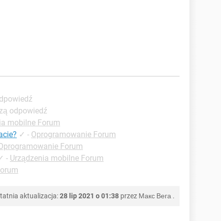
odpowiedź
szą odpowiedź
ia mobilne Forum
acie?
✓
-
Oprogramowanie Forum
Oprogramowanie Forum
✓
-
Urządzenia mobilne Forum
Forum
tatnia aktualizacja:
28 lip 2021 o 01:38
przez
Макс Вега
.