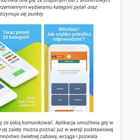
 Umożliwia ona grę ze znajomym lub z anonimowym
rzemiennym wybieraniu kategorii pytań oraz
trzymuje się punkty.
ię ze sobą komunikować. Aplikacja umożliwia grę w
kie jej zalety można poznać już w wersji podstawowej
e mnóstwo świetnej zabawy, wciąga i pozwala