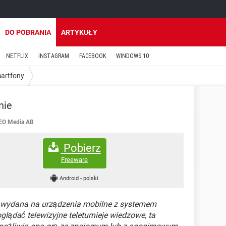
DO POBRANIA
ARTYKUŁY
NETFLIX
INSTAGRAM
FACEBOOK
WINDOWS 10
martfony
nie
EO Media AB
Pobierz
Freeware
Android
-
polski
e wydana na urządzenia mobilne z systemem
glądać telewizyjne teleturnieje wiedzowe, ta