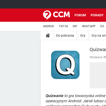
FORUM
PORADY
ANDROID
TIKTOK
GRY
WHATSAPP
IOS
Do pobrania
Gry
Gry na s
Quizwa
Wydawca:
F
Quizwanie
to gra towarzyska onlin
operacyjnym Android. Jeżeli lubisz o