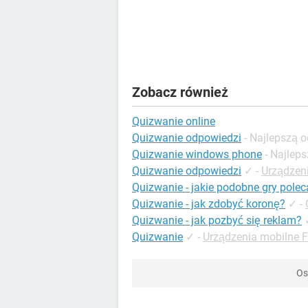
Zobacz również
Quizwanie online
Quizwanie odpowiedzi
- Najlepszą 
Quizwanie windows phone
- Najlep
Quizwanie odpowiedzi
✓
-
Urządzen
Quizwanie - jakie podobne gry polec
Quizwanie - jak zdobyć koronę?
✓
-
Quizwanie - jak pozbyć się reklam?
Quizwanie
✓
-
Urządzenia mobilne 
Os