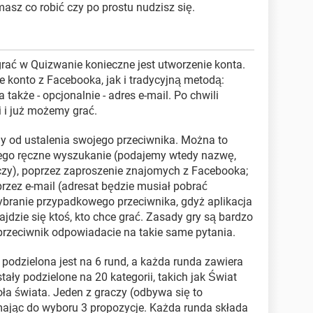
masz co robić czy po prostu nudzisz się.
rać w Quizwanie konieczne jest utworzenie konta.
 konto z Facebooka, jak i tradycyjną metodą:
także - opcjonalnie - adres e-mail. Po chwili
ji i już możemy grać.
y od ustalenia swojego przeciwnika. Można to
jego ręczne wyszukanie (podajemy wtedy nazwę,
czy), poprzez zaproszenie znajomych z Facebooka;
zez e-mail (adresat będzie musiał pobrać
ybranie przypadkowego przeciwnika, gdyż aplikacja
dzie się ktoś, kto chce grać. Zasady gry są bardzo
j przeciwnik odpowiadacie na takie same pytania.
podzielona jest na 6 rund, a każda runda zawiera
stały podzielone na 20 kategorii, takich jak Świat
oła świata. Jeden z graczy (odbywa się to
mając do wyboru 3 propozycje. Każda runda składa