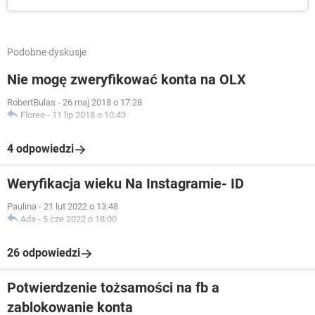
Podobne dyskusje
Nie mogę zweryfikować konta na OLX
RobertBulas
-
26 maj 2018 o 17:28
Floreo
-
11 lip 2018 o 10:43
4 odpowiedzi
Weryfikacja wieku Na Instagramie- ID
Paulina
-
21 lut 2022 o 13:48
Ada
-
5 cze 2022 o 18:00
26 odpowiedzi
Potwierdzenie tożsamości na fb a
zablokowanie konta