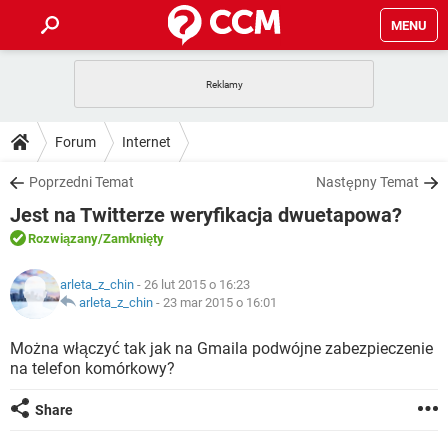
MENU
STRONA GŁÓWNA
YOUTUBE
TIKTOK
PORADY
Forum
Internet
GRY
WHATSAPP
PlayStation
TIKTOK
DO POBRANIA
Poprzedni Temat
Następny Temat
SPOTIFY
NETFLIX
GRY
WHATSAPP
Jest na Twitterze weryfikacja dwuetapowa?
INSTAGRAM
ANDROID
FACEBOOK
TIKTOK
FORUM
SPOTIFY
NETFLIX
Rozwiązany
/Zamknięty
WINDOWS 10
GRY
WHATSAPP
INSTAGRAM
COVID-19
FACEBOOK
TIKTOK
ARTYKUŁY
IOS
arleta_z_chin
- 26 lut 2015 o 16:23
NETFLIX
WINDOWS 10
GRY
WHATSAPP
arleta_z_chin
-
23 mar 2015 o 16:01
INSTAGRAM
COVID-19
FACEBOOK
TIKTOK
SPOTIFY
NETFLIX
Można włączyć tak jak na Gmaila podwójne zabezpieczenie
WINDOWS 10
GRY
WHATSAPP
na telefon komórkowy?
INSTAGRAM
FACEBOOK
SPOTIFY
NETFLIX
WINDOWS 10
Share
INSTAGRAM
FACEBOOK