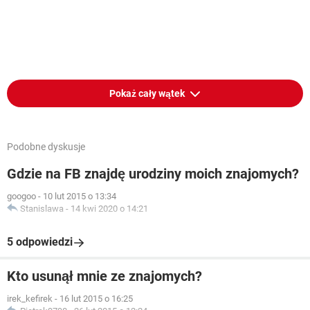
Pokaż cały wątek
Podobne dyskusje
Gdzie na FB znajdę urodziny moich znajomych?
googoo
-
10 lut 2015 o 13:34
Stanislawa
-
14 kwi 2020 o 14:21
5 odpowiedzi
Kto usunął mnie ze znajomych?
irek_kefirek
-
16 lut 2015 o 16:25