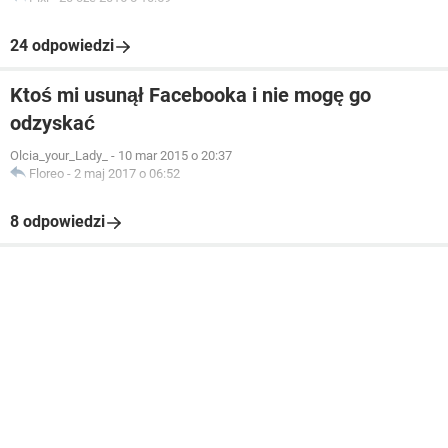
24 odpowiedzi
Ktoś mi usunął Facebooka i nie mogę go
odzyskać
Olcia_your_Lady_
-
10 mar 2015 o 20:37
Floreo
-
2 maj 2017 o 06:52
8 odpowiedzi