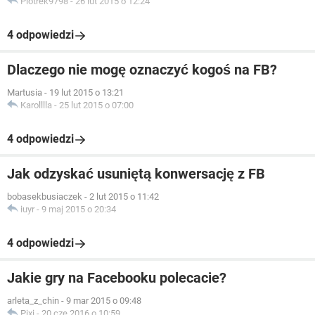
Piotrek9798
-
26 lut 2015 o 12:24
4 odpowiedzi
Dlaczego nie mogę oznaczyć kogoś na FB?
Martusia
-
19 lut 2015 o 13:21
Karolllla
-
25 lut 2015 o 07:00
4 odpowiedzi
Jak odzyskać usuniętą konwersację z FB
bobasekbusiaczek
-
2 lut 2015 o 11:42
iuyr
-
9 maj 2015 o 20:34
4 odpowiedzi
Jakie gry na Facebooku polecacie?
arleta_z_chin
-
9 mar 2015 o 09:48
Pixi
-
20 cze 2016 o 10:59