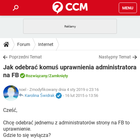
MENU
STRONA GŁÓWNA
YOUTUBE
TIKTOK
PORADY
Forum
Internet
GRY
WHATSAPP
PlayStation
TIKTOK
DO POBRANIA
Poprzedni Temat
Następny Temat
SPOTIFY
NETFLIX
GRY
WHATSAPP
Jak odebrać komuś uprawnienia administratora
INSTAGRAM
ANDROID
FACEBOOK
TIKTOK
FORUM
SPOTIFY
NETFLIX
na FB
Rozwiązany
/Zamknięty
WINDOWS 10
GRY
WHATSAPP
INSTAGRAM
COVID-19
FACEBOOK
TIKTOK
ARTYKUŁY
IOS
NETFLIX
noel
- Zmodyfikowany dnia 4 sty 2019 o 23:16
WINDOWS 10
GRY
WHATSAPP
Karolina Świdrak
-
16 lut 2015 o 13:56
INSTAGRAM
COVID-19
FACEBOOK
TIKTOK
SPOTIFY
NETFLIX
Cześć,
WINDOWS 10
GRY
WHATSAPP
INSTAGRAM
FACEBOOK
SPOTIFY
NETFLIX
Chcę odebrać jednemu z administratorów strony na FB to
WINDOWS 10
uprawnienie.
INSTAGRAM
FACEBOOK
Gdzie to się wyłącza?