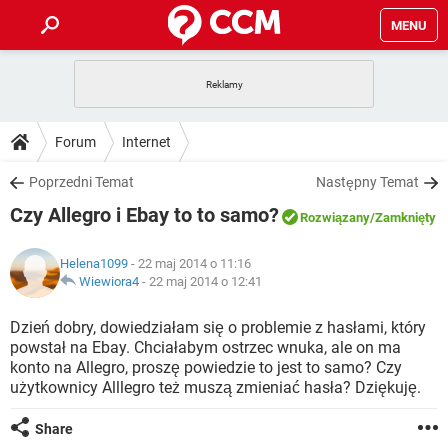
MENU
STRONA GŁÓWNA
YOUTUBE
TIKTOK
PORADY
Forum
Internet
GRY
WHATSAPP
PlayStation
TIKTOK
DO POBRANIA
Poprzedni Temat
Następny Temat
SPOTIFY
NETFLIX
GRY
WHATSAPP
Czy Allegro i Ebay to to samo?
INSTAGRAM
ANDROID
FACEBOOK
TIKTOK
Rozwiązany
/Zamknięty
FORUM
SPOTIFY
NETFLIX
WINDOWS 10
GRY
WHATSAPP
Helena1099
- 22 maj 2014 o 11:16
INSTAGRAM
COVID-19
FACEBOOK
TIKTOK
ARTYKUŁY
Wiewiora4
-
22 maj 2014 o 12:41
IOS
NETFLIX
WINDOWS 10
GRY
WHATSAPP
INSTAGRAM
COVID-19
FACEBOOK
TIKTOK
Dzień dobry, dowiedziałam się o problemie z hasłami, który
SPOTIFY
NETFLIX
powstał na Ebay. Chciałabym ostrzec wnuka, ale on ma
WINDOWS 10
GRY
WHATSAPP
konto na Allegro, proszę powiedzie to jest to samo? Czy
INSTAGRAM
FACEBOOK
użytkownicy Alllegro też muszą zmieniać hasła? Dziękuję.
SPOTIFY
NETFLIX
WINDOWS 10
INSTAGRAM
FACEBOOK
Share