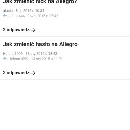
Jak zmienić nick na Allegro?
alusia
-
8 lip 2015 o 10:34
odeon444
-
3 wrz 2015 o 17:42
3 odpowiedzi
Jak zmienić hasło na Allegro
Helena1099
-
13 sty 2015 o 18:48
Helena1099
-
14 sty 2015 o 11:01
3 odpowiedzi