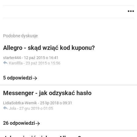
Podobne dyskusje
Allegro - skąd wziąć kod kuponu?
starter444
-
12 paź 2015 o 16:41
Karolllla
-
23 paź 2015 o 15:56
5 odpowiedzi
Messenger - jak odzyskać hasło
LidiaSobtka-Wernik
-
25 lip 2018 o 09:31
Jola
-
27 gru 2019 o 01:05
26 odpowiedzi