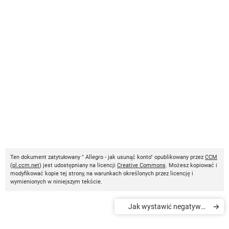
Ten dokument zatytułowany " Allegro - jak usunąć konto" opublikowany przez
CCM
(
pl.ccm.net
) jest udostępniany na licencji
Creative Commons
. Możesz kopiować i
modyfikować kopie tej strony, na warunkach określonych przez licencję i
wymienionych w niniejszym tekście.
Jak wystawić negatywny
komentarz na Allegro