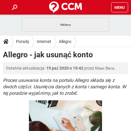
MENU
STRONA GŁÓWNA
YOUTUBE
TIKTOK
PORADY
Porady
Internet
Allegro
GRY
WHATSAPP
PlayStation
TIKTOK
DO POBRANIA
Allegro - jak usunąć konto
SPOTIFY
NETFLIX
GRY
WHATSAPP
INSTAGRAM
ANDROID
FACEBOOK
TIKTOK
FORUM
Ostatnia aktualizacja:
19 paź 2020 o 19:42
przez
Макс Вега
.
SPOTIFY
NETFLIX
WINDOWS 10
GRY
WHATSAPP
INSTAGRAM
COVID-19
FACEBOOK
TIKTOK
Proces usuwania konta na portalu Allegro składa się z
ARTYKUŁY
IOS
NETFLIX
dwóch części. Usunięcia danych z konta i samego konta. W
WINDOWS 10
GRY
WHATSAPP
tej poradzie wyjaśnimy, jak to zrobić.
INSTAGRAM
COVID-19
FACEBOOK
TIKTOK
SPOTIFY
NETFLIX
WINDOWS 10
GRY
WHATSAPP
INSTAGRAM
FACEBOOK
SPOTIFY
NETFLIX
WINDOWS 10
INSTAGRAM
FACEBOOK