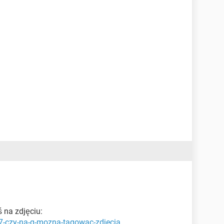
 na zdjęciu:
27-czy-na-g-mozna-tagowac-zdjecia