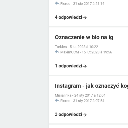
Floreo
-
31 sie 2017 à 21:14
4 odpowiedzi
Oznaczenie w bio na ig
Torkles
-
5 lut 2023 à 10:22
MaximCCM
-
15 lut 2023 à 19:56
1 odpowiedzi
Instagram - jak oznaczyć k
Misialinka
-
24 sty 2017 à 12:04
Floreo
-
31 sty 2017 à 07:54
3 odpowiedzi