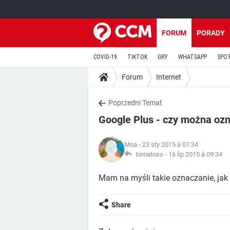
FORUM
PORADY
COVID-19
TIKTOK
GRY
WHATSAPP
SPO
Forum
Internet
Poprzedni Temat
Google Plus - czy można oz
Moa
- 23 sty 2015 à 07:34
tomatoss -
16 lip 2015 à 09:34
Mam na myśli takie oznaczanie, jak
Share