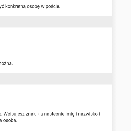
yć konkretną osobę w poście.
 można.
 Wpisujesz znak +,a nastepnie imię i nazwisko i
na osoba.