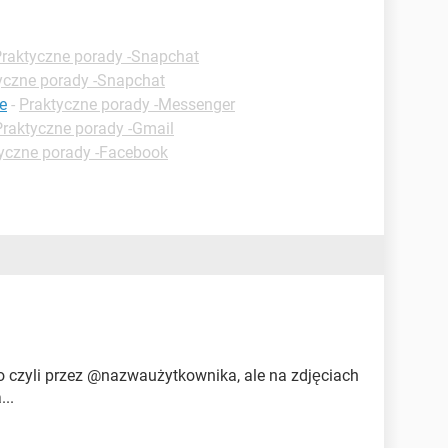
raktyczne porady -Snapchat
yczne porady -Snapchat
e
-
Praktyczne porady -Messenger
Praktyczne porady -Gmail
yczne porady -Facebook
mo czyli przez @nazwaużytkownika, ale na zdjęciach
...