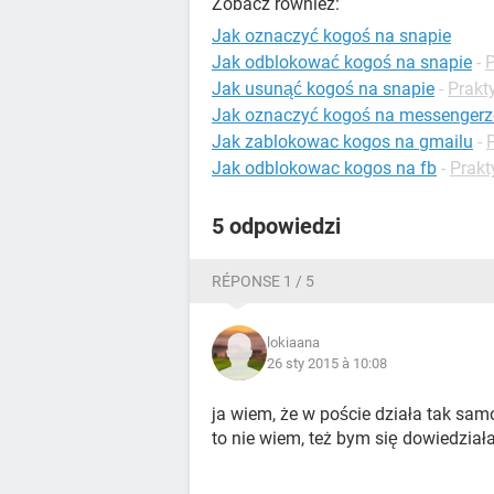
Zobacz również:
Jak oznaczyć kogoś na snapie
Jak odblokować kogoś na snapie
-
P
Jak usunąć kogoś na snapie
-
Prakt
Jak oznaczyć kogoś na messengerz
Jak zablokowac kogos na gmailu
-
Jak odblokowac kogos na fb
-
Prakt
5 odpowiedzi
RÉPONSE 1 / 5
lokiaana
26 sty 2015 à 10:08
ja wiem, że w poście działa tak sa
to nie wiem, też bym się dowiedziała