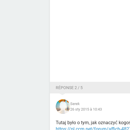
RÉPONSE 2 / 5
Serek
26 sty 2015 à 10:43
Tutaj było o tym, jak oznaczyć kogoś
https://pl.ccm.net/forum/affich-48