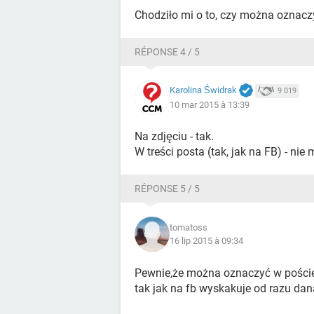
Chodziło mi o to, czy można oznacz
RÉPONSE 4 / 5
Karolina Świdrak
9 019
10 mar 2015 à 13:39
Na zdjęciu - tak.
W treści posta (tak, jak na FB) - nie
RÉPONSE 5 / 5
tomatoss
16 lip 2015 à 09:34
Pewnie,że można oznaczyć w poście.
tak jak na fb wyskakuje od razu da