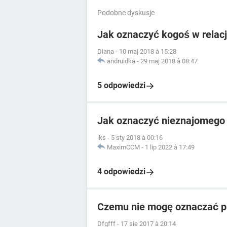
Podobne dyskusje
Jak oznaczyć kogoś w relacj
Diana
-
10 maj 2018 à 15:28
andruidka
-
29 maj 2018 à 08:47
5 odpowiedzi
Jak oznaczyć nieznajomego
iks
-
5 sty 2018 à 00:16
MaximCCM
-
1 lip 2022 à 17:49
4 odpowiedzi
Czemu nie mogę oznaczać pro
Dfgfff
-
17 sie 2017 à 20:14