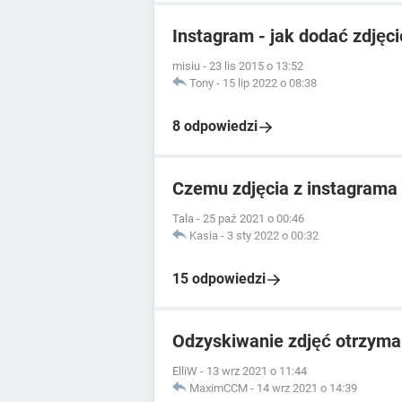
Instagram - jak dodać zdjęci
misiu
-
23 lis 2015 o 13:52
Tony
-
15 lip 2022 o 08:38
8 odpowiedzi
Czemu zdjęcia z instagrama 
Tala
-
25 paź 2021 o 00:46
Kasia
-
3 sty 2022 o 00:32
15 odpowiedzi
Odzyskiwanie zdjęć otrzym
ElliW
-
13 wrz 2021 o 11:44
MaximCCM
-
14 wrz 2021 o 14:39