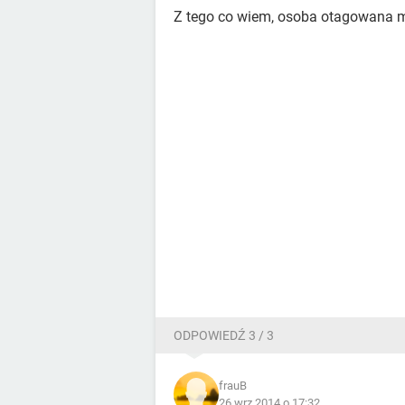
Z tego co wiem, osoba otagowana m
ODPOWIEDŹ 3 / 3
frauB
26 wrz 2014 o 17:32