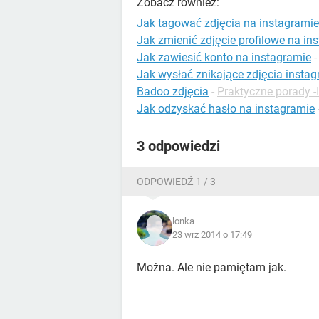
Zobacz również:
Jak tagować zdjęcia na instagramie
Jak zmienić zdjęcie profilowe na in
Jak zawiesić konto na instagramie
Jak wysłać znikające zdjęcia insta
Badoo zdjęcia
-
Praktyczne porady -I
Jak odzyskać hasło na instagramie
3 odpowiedzi
ODPOWIEDŹ 1 / 3
lonka
23 wrz 2014 o 17:49
Można. Ale nie pamiętam jak.