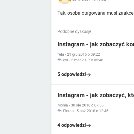
Tak, osoba otagowana musi zaakce
Podobne dyskusje
Instagram - jak zobaczyć ko
fela
-
21 gru 2015 o 09:22
gyt
-
5 mar 2017 o 05:46
5 odpowiedzi
Instagram - jak zobaczyć, kt
Monia
-
30 sie 2018 o 07:56
Floreo
-
5 paź 2018 o 12:45
4 odpowiedzi