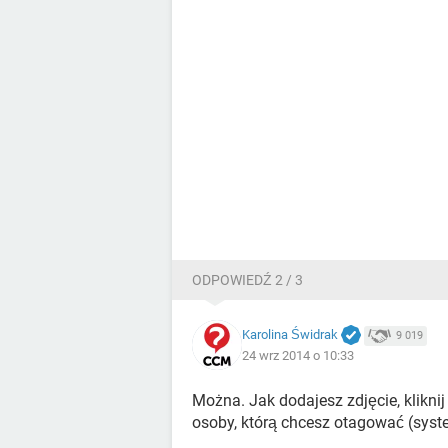
ODPOWIEDŹ 2 / 3
Karolina Świdrak
9 019
24 wrz 2014 o 10:33
Można. Jak dodajesz zdjęcie, klikni
osoby, którą chcesz otagować (sys