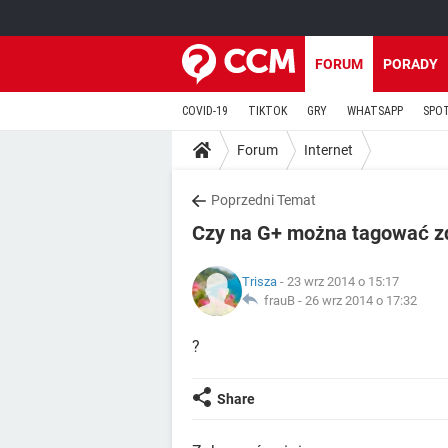
FORUM
PORADY
COVID-19
TIKTOK
GRY
WHATSAPP
SPO
Forum
Internet
Poprzedni Temat
Czy na G+ można tagować zd
Trisza
- 23 wrz 2014 o 15:17
frauB -
26 wrz 2014 o 17:32
?
Share