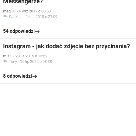
Messengerze?
megi81
-
6 wrz 2017 o 00:58
Karolllla
-
24 lis 2018 o 21:09
54 odpowiedzi
Instagram - jak dodać zdjęcie bez przycinania?
misiu
-
23 lis 2015 o 13:52
Tony
-
15 lip 2022 o 08:38
8 odpowiedzi