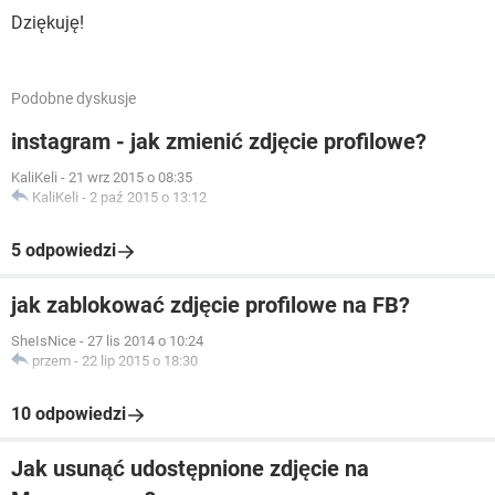
Dziękuję!
Podobne dyskusje
instagram - jak zmienić zdjęcie profilowe?
KaliKeli
-
21 wrz 2015 o 08:35
KaliKeli
-
2 paź 2015 o 13:12
5 odpowiedzi
jak zablokować zdjęcie profilowe na FB?
SheIsNice
-
27 lis 2014 o 10:24
przem
-
22 lip 2015 o 18:30
10 odpowiedzi
Jak usunąć udostępnione zdjęcie na