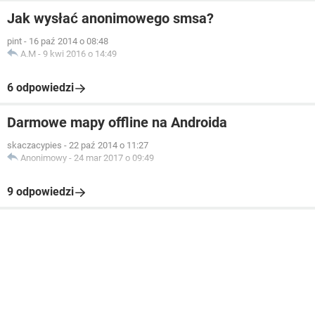
Jak wysłać anonimowego smsa?
pint
-
16 paź 2014 o 08:48
A.M
-
9 kwi 2016 o 14:49
6 odpowiedzi
Darmowe mapy offline na Androida
skaczacypies
-
22 paź 2014 o 11:27
Anonimowy
-
24 mar 2017 o 09:49
9 odpowiedzi