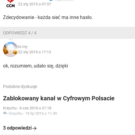
22 sty 2015 o 07:37
Zdecydowanie - każda sieć ma inne hasło.
ODPOWIEDŹ 4 / 4
to my
22 sty 2015 o 17:13
ok, rozumiem, udało się, dzięki
Podobne dyskusje
Zablokowany kanał w Cyfrowym Polsacie
Krzychu
-
6 cze 2016 o 21:18
Krzychu
-
19 lip 2016 o 11:45
3 odpowiedzi