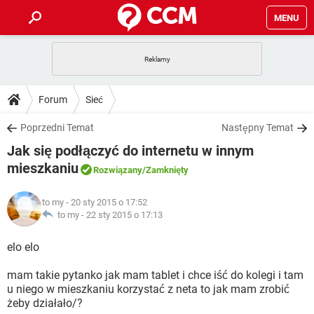
MENU
STRONA GŁÓWNA
YOUTUBE
TIKTOK
PORADY
Forum
Sieć
GRY
WHATSAPP
PlayStation
TIKTOK
DO POBRANIA
Poprzedni Temat
Następny Temat
SPOTIFY
NETFLIX
GRY
WHATSAPP
Jak się podłączyć do internetu w innym
INSTAGRAM
ANDROID
FACEBOOK
TIKTOK
FORUM
SPOTIFY
NETFLIX
mieszkaniu
Rozwiązany
/Zamknięty
WINDOWS 10
GRY
WHATSAPP
INSTAGRAM
COVID-19
FACEBOOK
TIKTOK
ARTYKUŁY
IOS
NETFLIX
to my
- 20 sty 2015 o 17:52
WINDOWS 10
GRY
WHATSAPP
to my -
22 sty 2015 o 17:13
INSTAGRAM
COVID-19
FACEBOOK
TIKTOK
SPOTIFY
NETFLIX
elo elo
WINDOWS 10
GRY
WHATSAPP
INSTAGRAM
FACEBOOK
SPOTIFY
NETFLIX
mam takie pytanko jak mam tablet i chce iść do kolegi i tam
WINDOWS 10
u niego w mieszkaniu korzystać z neta to jak mam zrobić
INSTAGRAM
FACEBOOK
żeby działało/?