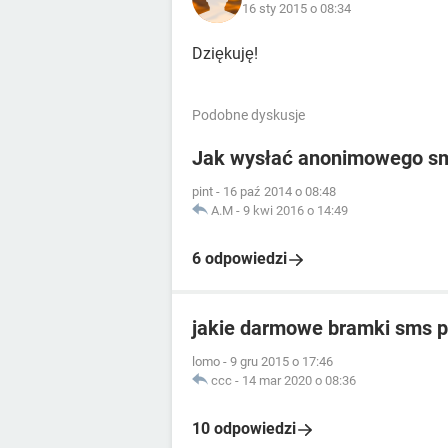
16 sty 2015 o 08:34
Dziękuję!
Podobne dyskusje
Jak wysłać anonimowego s
pint
-
16 paź 2014 o 08:48
A.M
-
9 kwi 2016 o 14:49
6 odpowiedzi
jakie darmowe bramki sms p
lomo
-
9 gru 2015 o 17:46
ccc
-
14 mar 2020 o 08:36
10 odpowiedzi