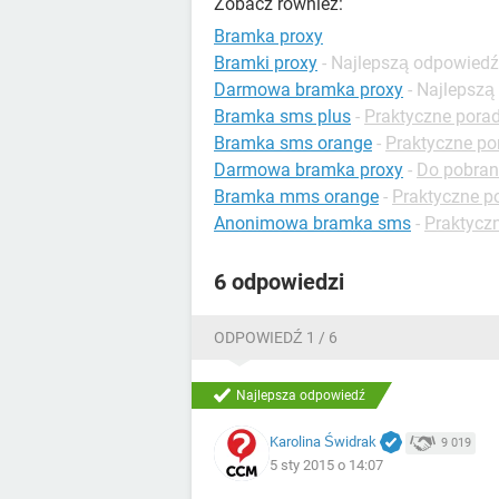
Zobacz również:
Bramka proxy
Bramki proxy
- Najlepszą odpowiedź
Darmowa bramka proxy
- Najlepsz
Bramka sms plus
-
Praktyczne porad
Bramka sms orange
-
Praktyczne po
Darmowa bramka proxy
-
Do pobrani
Bramka mms orange
-
Praktyczne p
Anonimowa bramka sms
-
Praktycz
6 odpowiedzi
ODPOWIEDŹ 1 / 6
Najlepsza odpowiedź
Karolina Świdrak
9 019
5 sty 2015 o 14:07