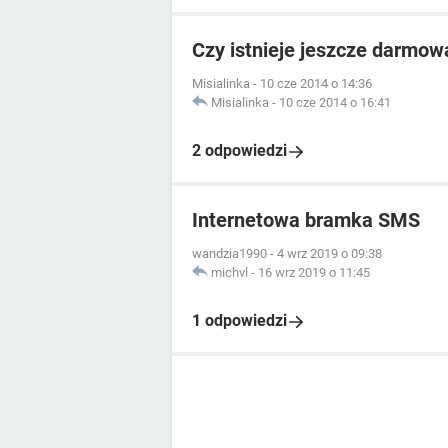
Czy istnieje jeszcze darm
Misialinka
-
10 cze 2014 o 14:36
Misialinka
-
10 cze 2014 o 16:41
2 odpowiedzi
Internetowa bramka SMS
wandzia1990
-
4 wrz 2019 o 09:38
michvl
-
16 wrz 2019 o 11:45
1 odpowiedzi