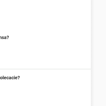
msa?
olecacie?