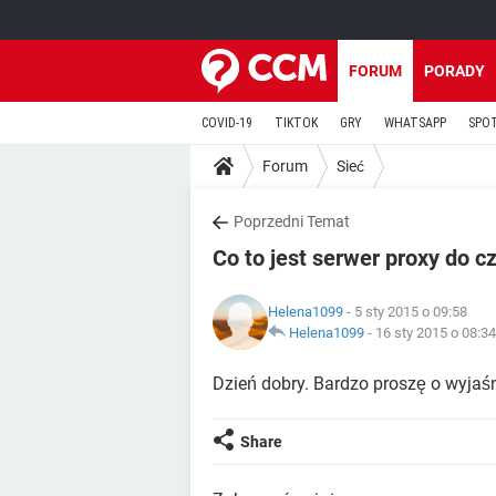
FORUM
PORADY
COVID-19
TIKTOK
GRY
WHATSAPP
SPO
Forum
Sieć
Poprzedni Temat
Co to jest serwer proxy do c
Helena1099
- 5 sty 2015 o 09:58
Helena1099
-
16 sty 2015 o 08:34
Dzień dobry. Bardzo proszę o wyjaśn
Share