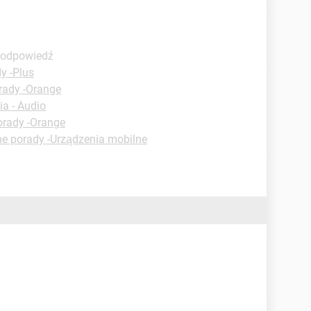
ą odpowiedź
y -Plus
rady -Orange
a - Audio
orady -Orange
ne porady -Urządzenia mobilne