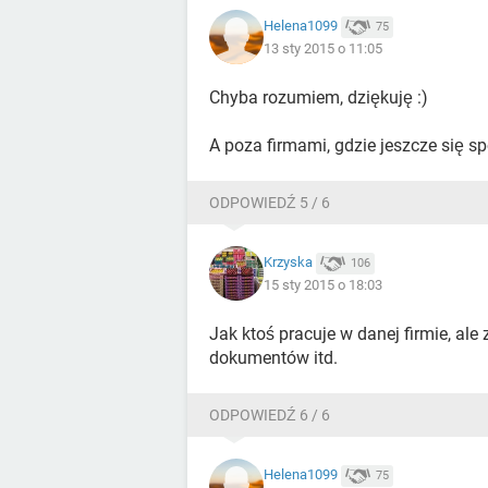
Helena1099
75
13 sty 2015 o 11:05
Chyba rozumiem, dziękuję :)
A poza firmami, gdzie jeszcze się sp
ODPOWIEDŹ 5 / 6
Krzyska
106
15 sty 2015 o 18:03
Jak ktoś pracuje w danej firmie, al
dokumentów itd.
ODPOWIEDŹ 6 / 6
Helena1099
75