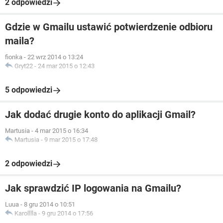
2 odpowiedzi
Gdzie w Gmailu ustawić potwierdzenie odbioru
maila?
fionka
-
22 wrz 2014 o 13:24
Gryt22
-
24 mar 2015 o 12:43
5 odpowiedzi
Jak dodać drugie konto do aplikacji Gmail?
Martusia
-
4 mar 2015 o 16:34
Martusia
-
9 mar 2015 o 17:48
2 odpowiedzi
Jak sprawdzić IP logowania na Gmailu?
Luua
-
8 gru 2014 o 10:51
Karolllla
-
9 gru 2014 o 17:56