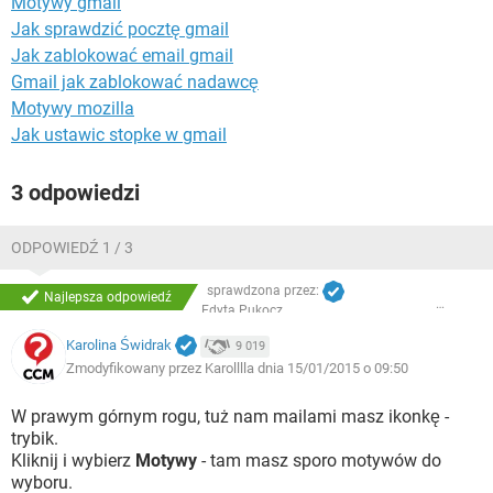
Motywy gmail
WINDOWS 10
Jak sprawdzić pocztę gmail
Jak zablokować email gmail
Gmail jak zablokować nadawcę
Motywy mozilla
Jak ustawic stopke w gmail
3 odpowiedzi
ODPOWIEDŹ 1 / 3
sprawdzona przez:
Najlepsza odpowiedź
Edyta Pukocz
Karolina Świdrak
9 019
Zmodyfikowany przez Karolllla dnia 15/01/2015 o 09:50
W prawym górnym rogu, tuż nam mailami masz ikonkę -
trybik.
Kliknij i wybierz
Motywy
- tam masz sporo motywów do
wyboru.