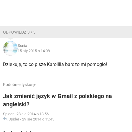
ODPOWIEDŹ 3 / 3
Sonia
15 sty 2015 o 14:08
Dziękuję, to co pisze Karolllla bardzo mi pomogło!
Podobne dyskusje
Jak zmienić język w Gmail z polskiego na
angielski?
Spider
-
28 sie 2014 o 13:56
Spider
-
29 sie 2014 o 15:45