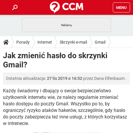
MENU
STRONA GŁÓWNA
YOUTUBE
TIKTOK
PORADY
Porady
Internet
Skrzynki e-mail
Gmail
GRY
WHATSAPP
PlayStation
TIKTOK
DO POBRANIA
Jak zmienić hasło do skrzynki
SPOTIFY
NETFLIX
GRY
WHATSAPP
Gmail?
INSTAGRAM
ANDROID
FACEBOOK
TIKTOK
FORUM
SPOTIFY
NETFLIX
WINDOWS 10
GRY
WHATSAPP
Ostatnia aktualizacja:
27 lis 2019 o 16:52
przez
Dana Elfenbaum
.
INSTAGRAM
COVID-19
FACEBOOK
TIKTOK
ARTYKUŁY
IOS
NETFLIX
WINDOWS 10
GRY
WHATSAPP
Każdy świadomy i dbający o swoje bezpieczeństwo
INSTAGRAM
COVID-19
FACEBOOK
TIKTOK
użytkownik internetu wie, że należy regularnie zmieniać
SPOTIFY
NETFLIX
hasło dostępu do poczty Gmail. Wszystko po to, by
WINDOWS 10
GRY
WHATSAPP
ograniczyć ryzyko ataków hakerów, szczególnie, gdy hasło
INSTAGRAM
FACEBOOK
SPOTIFY
NETFLIX
do poczty zabezpiecza też inne usługi, z których korzystasz
WINDOWS 10
w intrenecie.
INSTAGRAM
FACEBOOK