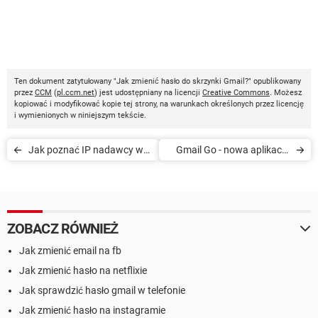
Ten dokument zatytułowany "Jak zmienić hasło do skrzynki Gmail?" opublikowany
przez
CCM
(
pl.ccm.net
) jest udostępniany na licencji
Creative Commons
. Możesz
kopiować i modyfikować kopie tej strony, na warunkach określonych przez licencję
i wymienionych w niniejszym tekście.
Jak poznać IP nadawcy w
Gmail Go - nowa aplikacja
poczcie Gmail
mobilna dla Google Mail
ZOBACZ RÓWNIEŻ
Jak zmienić email na fb
Jak zmienić hasło na netflixie
Jak sprawdzić hasło gmail w telefonie
Jak zmienić hasło na instagramie