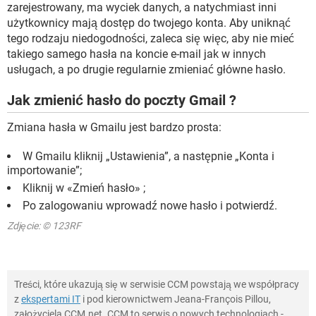
zarejestrowany, ma wyciek danych, a natychmiast inni
użytkownicy mają dostęp do twojego konta. Aby uniknąć
tego rodzaju niedogodności, zaleca się więc, aby nie mieć
takiego samego hasła na koncie e-mail jak w innych
usługach, a po drugie regularnie zmieniać główne hasło.
Jak zmienić hasło do poczty Gmail ?
Zmiana hasła w Gmailu jest bardzo prosta:
W Gmailu kliknij „Ustawienia”, a następnie „Konta i
importowanie”;
Kliknij w «Zmień hasło» ;
Po zalogowaniu wprowadź nowe hasło i potwierdź.
Zdjęcie: © 123RF
Treści, które ukazują się w serwisie CCM powstają we współpracy
z
ekspertami IT
i pod kierownictwem Jeana-François Pillou,
założyciela CCM.net. CCM to serwis o nowych technologiach -