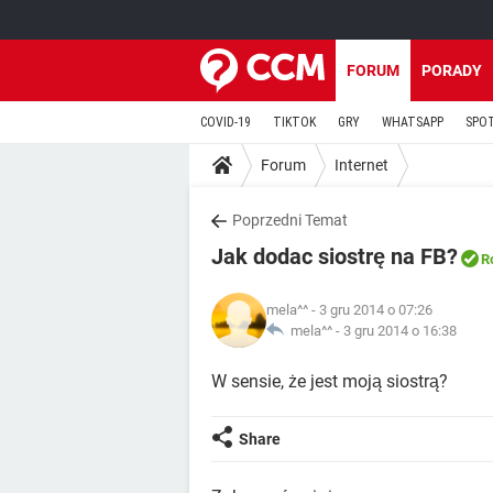
FORUM
PORADY
COVID-19
TIKTOK
GRY
WHATSAPP
SPO
Forum
Internet
Poprzedni Temat
Jak dodac siostrę na FB?
R
mela^^
- 3 gru 2014 o 07:26
mela^^ -
3 gru 2014 o 16:38
W sensie, że jest moją siostrą?
Share