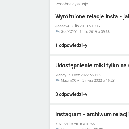
Podobne dyskusje
Wyróżnione relacje insta - j
Jaaaa24
-
8 lis 2019 o 19:17
GeoXXYY
-
14 lis 2019 o 09:38
1 odpowiedzi
Udostępnienie rolki tylko na 
Mandy
-
21 wrz 2022 o 21:39
MaximCCM
-
27 wrz 2022 o 15:28
3 odpowiedzi
Instagram - archiwum relacji
K97
-
21 lis 2018 o 01:55