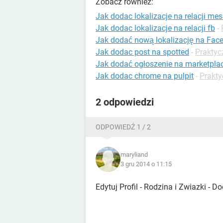
Zobacz również:
Jak dodac lokalizacje na relacji me
Jak dodac lokalizacje na relacji fb
-
Jak dodać nową lokalizację na Fac
Jak dodac post na spotted
-
Praktyc
Jak dodać ogłoszenie na marketpla
Jak dodac chrome na pulpit
-
Prakty
2 odpowiedzi
ODPOWIEDŹ 1 / 2
maryliand
3 gru 2014 o 11:15
Edytuj Profil - Rodzina i Zwiazki - D