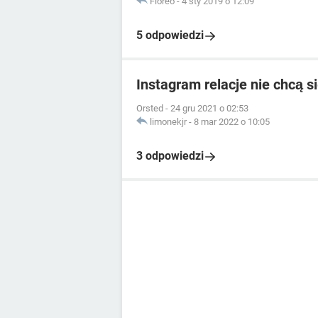
Floreo
-
4 sty 2019 o 12:09
5 odpowiedzi
Instagram relacje nie chcą 
Orsted
-
24 gru 2021 o 02:53
limonekjr
-
8 mar 2022 o 10:05
3 odpowiedzi