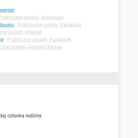
ssenger
Praktyczne porady -Instagram
ebooku
-
Praktyczne porady -Facebook
zne porady -Internet
ce
-
Praktyczne porady -Facebook
czne porady -Google Chrome
odaj czlonka rodziny