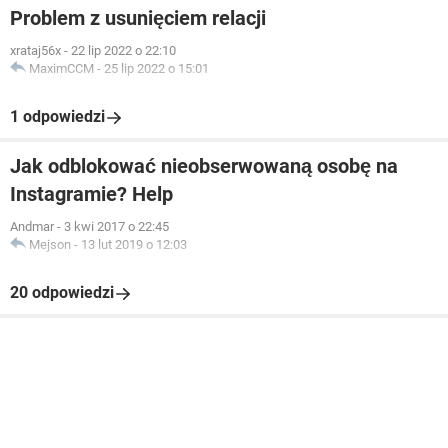
Problem z usunięciem relacji
xrataj56x
-
22 lip 2022 o 22:10
MaximCCM
-
25 lip 2022 o 15:01
1 odpowiedzi
Jak odblokować nieobserwowaną osobę na
Instagramie? Help
Andmar
-
3 kwi 2017 o 22:45
Mejson
-
13 lut 2019 o 12:03
20 odpowiedzi