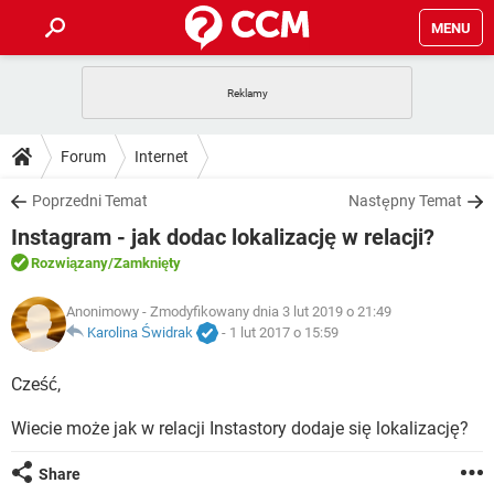
MENU
STRONA GŁÓWNA
YOUTUBE
TIKTOK
PORADY
Forum
Internet
GRY
WHATSAPP
PlayStation
TIKTOK
DO POBRANIA
Poprzedni Temat
Następny Temat
SPOTIFY
NETFLIX
GRY
WHATSAPP
Instagram - jak dodac lokalizację w relacji?
INSTAGRAM
ANDROID
FACEBOOK
TIKTOK
FORUM
SPOTIFY
NETFLIX
Rozwiązany
/Zamknięty
WINDOWS 10
GRY
WHATSAPP
INSTAGRAM
COVID-19
FACEBOOK
TIKTOK
ARTYKUŁY
Anonimowy
- Zmodyfikowany dnia 3 lut 2019 o 21:49
IOS
NETFLIX
WINDOWS 10
GRY
WHATSAPP
Karolina Świdrak
-
1 lut 2017 o 15:59
INSTAGRAM
COVID-19
FACEBOOK
TIKTOK
SPOTIFY
NETFLIX
Cześć,
WINDOWS 10
GRY
WHATSAPP
INSTAGRAM
FACEBOOK
Wiecie może jak w relacji Instastory dodaje się lokalizację?
SPOTIFY
NETFLIX
WINDOWS 10
INSTAGRAM
FACEBOOK
Share