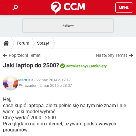
MENU
STRONA GŁÓWNA
YOUTUBE
TIKTOK
PORADY
Forum
Sprzęt
GRY
WHATSAPP
PlayStation
TIKTOK
DO POBRANIA
Poprzedni Temat
Następny Temat
SPOTIFY
NETFLIX
GRY
WHATSAPP
Jaki laptop do 2500?
INSTAGRAM
ANDROID
FACEBOOK
TIKTOK
Rozwiązany
/Zamknięty
FORUM
SPOTIFY
NETFLIX
WINDOWS 10
GRY
WHATSAPP
Martusia
- 22 paź 2014 o 12:17
INSTAGRAM
COVID-19
FACEBOOK
TIKTOK
ARTYKUŁY
czader -
2 mar 2015 o 23:07
IOS
NETFLIX
WINDOWS 10
GRY
WHATSAPP
INSTAGRAM
COVID-19
FACEBOOK
TIKTOK
Hej,
SPOTIFY
NETFLIX
chcę kupić laptopa, ale zupełnie się na tym nie znam i nie
WINDOWS 10
GRY
WHATSAPP
wiem, jaki model wybrać.
INSTAGRAM
FACEBOOK
Chcę wydać 2000 - 2500.
SPOTIFY
NETFLIX
WINDOWS 10
Przeglądam na nim internet, używam podstawowych
INSTAGRAM
FACEBOOK
programów.