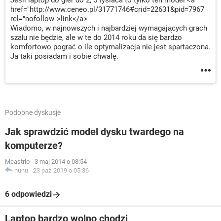
Jeśli laptop do gier do 2, 5 tysiaca to tylko ten model <a
href="http://www.ceneo.pl/31771746#crid=22631&pid=7967"
rel="nofollow">link</a>
Wiadomo, w najnowszych i najbardziej wymagających grach
szału nie będzie, ale w te do 2014 roku da się bardzo
komfortowo pograć o ile optymalizacja nie jest spartaczona.
Ja taki posiadam i sobie chwalę.
Podobne dyskusje
Jak sprawdzić model dysku twardego na
komputerze?
Meastrio
-
3 maj 2014 o 08:54
nunu
-
23 paź 2019 o 05:36
6 odpowiedzi
Laptop bardzo wolno chodzi