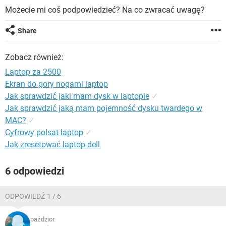
WINDOWS 10
Możecie mi coś podpowiedzieć? Na co zwracać uwagę?
Share
Zobacz również:
Laptop za 2500
Ekran do gory nogami laptop
Jak sprawdzić jaki mam dysk w laptopie
✓
Jak sprawdzić jaką mam pojemność dysku twardego w
MAC?
✓
Cyfrowy polsat laptop
✓
Jak zresetować laptop dell
6 odpowiedzi
ODPOWIEDŹ 1 / 6
paździor