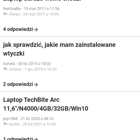
NaKinaRa
-
19 mar 2017 o 11:54
Floreo
-
29 mar 2017 o 19:05
4 odpowiedzi
jak sprawdzić, jakie mam zainstalowane
wtyczki
kanela
-
30 lis 2015 o 18:02
smaria
-
1 gru 2015 o 16:23
2 odpowiedzi
Laptop TechBite Arc
11,6"/N4000/4GB/32GB/Win10
prp1968
-
21 lis 2020 o 08:16
kaztrz
-
28 lut 2021 o 16:56
1 odpowiedzi