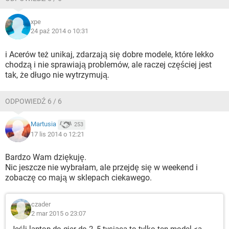
xpe
24 paź 2014 o 10:31
i Acerów też unikaj, zdarzają się dobre modele, które lekko
chodzą i nie sprawiają problemów, ale raczej częściej jest
tak, że długo nie wytrzymują.
ODPOWIEDŹ 6 / 6
Martusia
253
17 lis 2014 o 12:21
Bardzo Wam dziękuję.
Nic jeszcze nie wybrałam, ale przejdę się w weekend i
zobaczę co mają w sklepach ciekawego.
czader
2 mar 2015 o 23:07