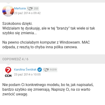
Martusia
253
23 paź 2014 o 09:42
Szokobons dzięki.
Widziałam tę dyskusję, ale w tej "branży" tak wiele si tak
szybko się zmienia...
Na pewno chciałabym komputer z Windowsem. MAC
odpada, z resztą to chyba inna pólka cenowa.
ODPOWIEDŹ 4 / 6
Karolina Świdrak
9 019
23 paź 2014 o 10:05
Nie podam Ci konkretnego modelu, bo te, jak napisałaś,
bardzo szybko się zmieniają. Napiszę Ci, na co warto
zwrócić uwagę.