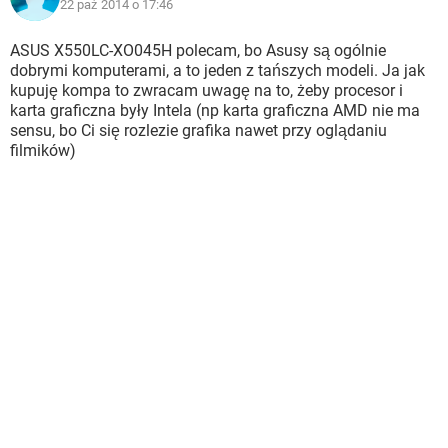
22 paź 2014 o 17:46
ASUS X550LC-XO045H polecam, bo Asusy są ogólnie
dobrymi komputerami, a to jeden z tańszych modeli. Ja jak
kupuję kompa to zwracam uwagę na to, żeby procesor i
karta graficzna były Intela (np karta graficzna AMD nie ma
sensu, bo Ci się rozlezie grafika nawet przy oglądaniu
filmików)