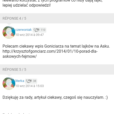
Niewarto korzystać z tych programów co niby dają lajki,
lepiej udzielać odpowiedzi!
RÉPONSE 4 / 5
czerwoniak
110
10 wrz 2014 à 09:47
Polecam ciekawy wpis Goniciarza na temat lajków na Asku.
http://krzysztofgonciarz.com/2014/01/10-porad-dla-
askowych-fejmow/
RÉPONSE 5 / 5
literka
38
10 wrz 2014 à 15:03
Dziękuję za rady, artykuł ciekawy, czegoś się nauczyłam. :)