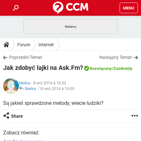
MENU
STRONA GŁÓWNA
YOUTUBE
TIKTOK
PORADY
Forum
Internet
GRY
WHATSAPP
PlayStation
TIKTOK
DO POBRANIA
Poprzedni Temat
Następny Temat
SPOTIFY
NETFLIX
GRY
WHATSAPP
Jak zdobyć lajki na Ask.Fm?
INSTAGRAM
ANDROID
FACEBOOK
TIKTOK
Rozwiązany
/Zamknięty
FORUM
SPOTIFY
NETFLIX
WINDOWS 10
GRY
WHATSAPP
literka
- 8 wrz 2014 à 16:53
INSTAGRAM
COVID-19
FACEBOOK
TIKTOK
ARTYKUŁY
literka
-
10 wrz 2014 à 15:03
IOS
NETFLIX
WINDOWS 10
GRY
WHATSAPP
INSTAGRAM
COVID-19
FACEBOOK
TIKTOK
Są jakieś sprawdzone metody, wiecie ludziki?
SPOTIFY
NETFLIX
WINDOWS 10
GRY
WHATSAPP
Share
INSTAGRAM
FACEBOOK
SPOTIFY
NETFLIX
WINDOWS 10
Zobacz również:
INSTAGRAM
FACEBOOK