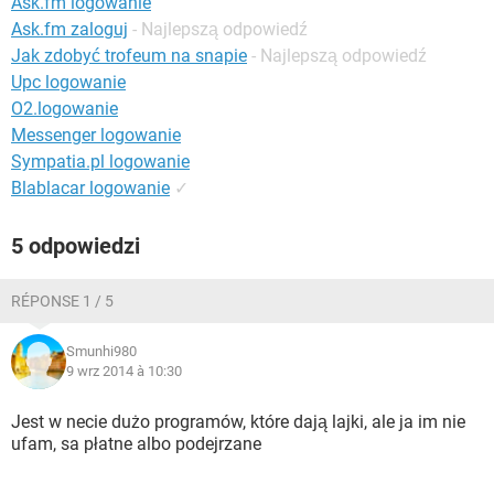
Ask.fm logowanie
WINDOWS 10
Ask.fm zaloguj
- Najlepszą odpowiedź
Jak zdobyć trofeum na snapie
- Najlepszą odpowiedź
Upc logowanie
O2.logowanie
Messenger logowanie
Sympatia.pl logowanie
Blablacar logowanie
✓
5 odpowiedzi
RÉPONSE 1 / 5
Smunhi980
9 wrz 2014 à 10:30
Jest w necie dużo programów, które dają lajki, ale ja im nie
ufam, sa płatne albo podejrzane