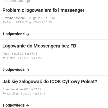
Podobne dyskusje
Problem z logowaniem fb i messenger
GrazynaKasperek
-
23 gru 2021 à 10:51
MaximCCM
-
23 gru 2021 à 11:55
1 odpowiedzi
Logowanie do Messengera bez FB
Maja
-
3 paź 2018 à 17:41
Floreo
-
21 lis 2018 à 11:23
5 odpowiedzi
Jak się zalogować do ICOK Cyfrowy Polsat?
Grzechu
-
4 gru 2014 à 07:35
Karolllla
-
4 gru 2014 à 14:44
1 odpowiedzi