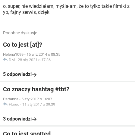
o, super, nie wiedziałam, myślałam, że to tylko takie filmiki z
yb, fajny serwis, dzięki
Podobne dyskusje
Co to jest [at]?
Helena1099
-
15 wrz 2014 o 08:35
DM
-
28 sty 2021 o 17:36
5 odpowiedzi
Co znaczy hashtag #tbt?
Partanna
-
5 sty 2017 o 16:07
Floreo
-
11 sty 2017 o 09:39
3 odpowiedzi
Co to jest spotted