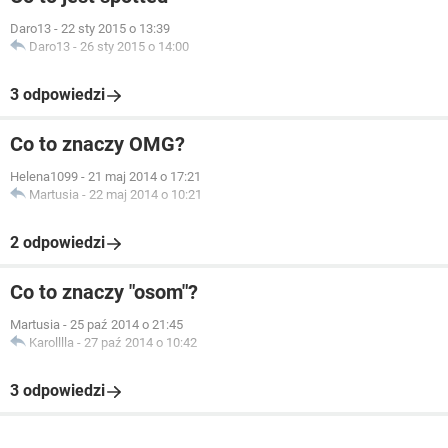
Daro13
-
22 sty 2015 o 13:39
Daro13
-
26 sty 2015 o 14:00
3 odpowiedzi
Co to znaczy OMG?
Helena1099
-
21 maj 2014 o 17:21
Martusia
-
22 maj 2014 o 10:21
2 odpowiedzi
Co to znaczy "osom"?
Martusia
-
25 paź 2014 o 21:45
Karolllla
-
27 paź 2014 o 10:42
3 odpowiedzi