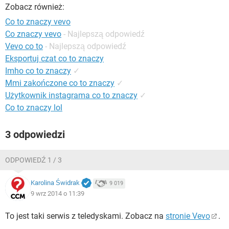
WINDOWS 10
Zobacz również:
Co to znaczy vevo
Co znaczy vevo
- Najlepszą odpowiedź
Vevo co to
- Najlepszą odpowiedź
Eksportuj czat co to znaczy
Imho co to znaczy
✓
Mmi zakończone co to znaczy
✓
Użytkownik instagrama co to znaczy
✓
Co to znaczy lol
3 odpowiedzi
ODPOWIEDŹ 1 / 3
Karolina Świdrak
9 019
9 wrz 2014 o 11:39
To jest taki serwis z teledyskami. Zobacz na
stronie Vevo
.