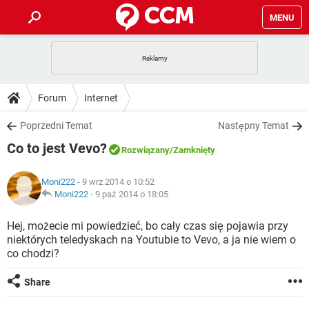
MENU
STRONA GŁÓWNA
YOUTUBE
TIKTOK
PORADY
Forum
Internet
GRY
WHATSAPP
PlayStation
TIKTOK
DO POBRANIA
Poprzedni Temat
Następny Temat
SPOTIFY
NETFLIX
GRY
WHATSAPP
Co to jest Vevo?
INSTAGRAM
ANDROID
FACEBOOK
TIKTOK
Rozwiązany
/Zamknięty
FORUM
SPOTIFY
NETFLIX
WINDOWS 10
GRY
WHATSAPP
Moni222
- 9 wrz 2014 o 10:52
INSTAGRAM
COVID-19
FACEBOOK
TIKTOK
ARTYKUŁY
Moni222
-
9 paź 2014 o 18:05
IOS
NETFLIX
WINDOWS 10
GRY
WHATSAPP
INSTAGRAM
COVID-19
FACEBOOK
TIKTOK
Hej, możecie mi powiedzieć, bo cały czas się pojawia przy
SPOTIFY
NETFLIX
niektórych teledyskach na Youtubie to Vevo, a ja nie wiem o
WINDOWS 10
GRY
WHATSAPP
co chodzi?
INSTAGRAM
FACEBOOK
SPOTIFY
NETFLIX
WINDOWS 10
Share
INSTAGRAM
FACEBOOK