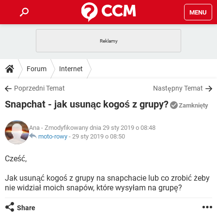
MENU
STRONA GŁÓWNA
YOUTUBE
TIKTOK
PORADY
Forum
Internet
GRY
WHATSAPP
PlayStation
TIKTOK
DO POBRANIA
Poprzedni Temat
Następny Temat
SPOTIFY
NETFLIX
GRY
WHATSAPP
Snapchat - jak usunąc kogoś z grupy?
INSTAGRAM
ANDROID
FACEBOOK
TIKTOK
Zamknięty
FORUM
SPOTIFY
NETFLIX
WINDOWS 10
GRY
WHATSAPP
Ana
- Zmodyfikowany dnia 29 sty 2019 o 08:48
INSTAGRAM
COVID-19
FACEBOOK
TIKTOK
ARTYKUŁY
moto-rowy
-
29 sty 2019 o 08:50
IOS
NETFLIX
WINDOWS 10
GRY
WHATSAPP
INSTAGRAM
COVID-19
FACEBOOK
TIKTOK
Cześć,
SPOTIFY
NETFLIX
WINDOWS 10
GRY
WHATSAPP
Jak usunąć kogoś z grupy na snapchacie lub co zrobić żeby
INSTAGRAM
FACEBOOK
nie widział moich snapów, które wysyłam na grupę?
SPOTIFY
NETFLIX
WINDOWS 10
INSTAGRAM
FACEBOOK
Share